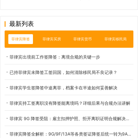
最新列表
菲律宾降签
菲律宾买房
菲律宾货币
菲律宾移民局
菲律宾出境前工作签降签：离境合规的关键一步
已持菲律宾未降签工签回国，如何清除移民局不良记录？
菲律宾学生签降签中途离菲，档案卡在半途如何妥善解决
菲律宾持工签离职没有降签能离境吗？详细后果与合规办法讲解
菲律宾 9G 降签受阻：雇主扣押护照、拒开离职证明合规解决办法
菲律宾降签全解析：9G/9F/13A等各类签证降签后统一转为9A旅游签，附OTL离境令深度解读