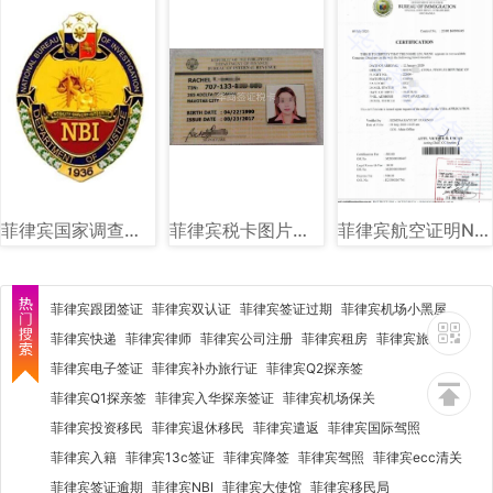
菲律宾国家调查局（NBI）图文讲解
菲律宾税卡图片样式讲解
菲律宾航空证明NTSP图片样式讲解
菲律宾跟团签证
菲律宾双认证
菲律宾签证过期
菲律宾机场小黑屋
菲律宾快递
菲律宾律师
菲律宾公司注册
菲律宾租房
菲律宾旅行社
菲律宾电子签证
菲律宾补办旅行证
菲律宾Q2探亲签
菲律宾Q1探亲签
菲律宾入华探亲签证
菲律宾机场保关
菲律宾投资移民
菲律宾退休移民
菲律宾遣返
菲律宾国际驾照
菲律宾入籍
菲律宾13c签证
菲律宾降签
菲律宾驾照
菲律宾ecc清关
菲律宾签证逾期
菲律宾NBI
菲律宾大使馆
菲律宾移民局