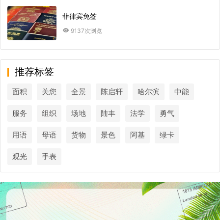
菲律宾免签
9137次浏览
推荐标签
面积
关您
全景
陈启轩
哈尔滨
中能
服务
组织
场地
陆丰
法学
勇气
用语
母语
货物
景色
阿基
绿卡
观光
手表