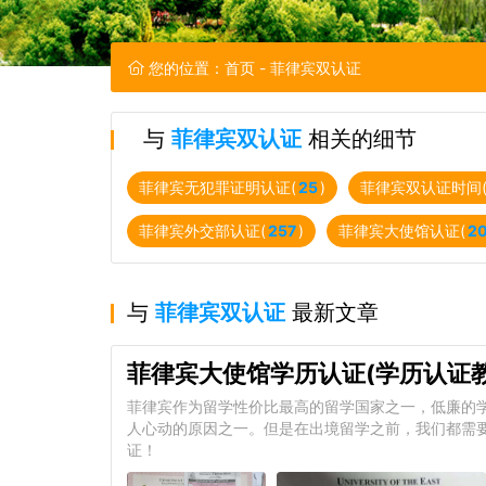
您的位置：
首页
- 菲律宾双认证
与
菲律宾双认证
相关的细节
菲律宾无犯罪证明认证(
25
)
菲律宾双认证时间
菲律宾外交部认证(
257
)
菲律宾大使馆认证(
2
与
菲律宾双认证
最新文章
菲律宾大使馆学历认证(学历认证教
菲律宾作为留学性价比最高的留学国家之一，低廉的
人心动的原因之一。但是在出境留学之前，我们都需
证！