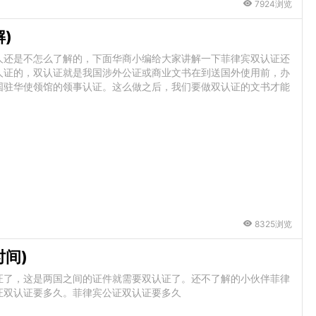
7924浏览
)
人还是不怎么了解的，下面华商小编给大家讲解一下菲律宾双认证还
人证的，双认证就是我国涉外公证或商业文书在到送国外使用前，办
国驻华使领馆的领事认证。这么做之后，我们要做双认证的文书才能
8325浏览
间)
证了，这是两国之间的证件就需要双认证了。还不了解的小伙伴菲律
证双认证要多久。菲律宾公证双认证要多久