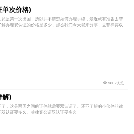
证单次价格)
人员是第一次出国，所以并不清楚如何办理手续，最近就有准备去菲
了解办理双认证的价格是多少，那么我们今天就来分享，去菲律宾双
9602浏览
解)
证了，这是两国之间的证件就需要双认证了。还不了解的小伙伴菲律
证双认证要多久。菲律宾公证双认证要多久