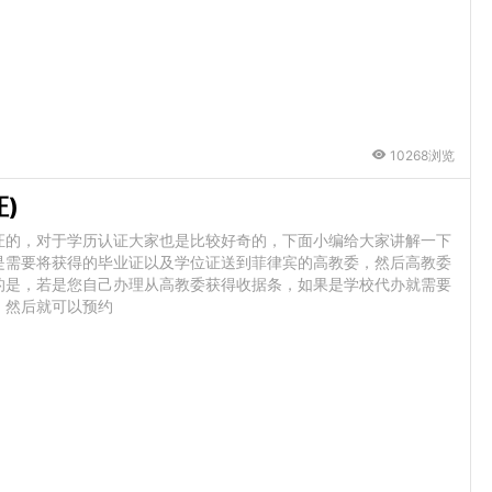
10268浏览
)
证的，对于学历认证大家也是比较好奇的，下面小编给大家讲解一下
是需要将获得的毕业证以及学位证送到菲律宾的高教委，然后高教委
的是，若是您自己办理从高教委获得收据条，如果是学校代办就需要
；然后就可以预约