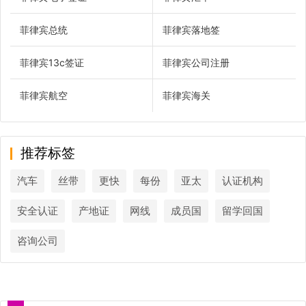
菲律宾总统
菲律宾落地签
菲律宾13c签证
菲律宾公司注册
菲律宾航空
菲律宾海关
推荐标签
汽车
丝带
更快
每份
亚太
认证机构
安全认证
产地证
网线
成员国
留学回国
咨询公司