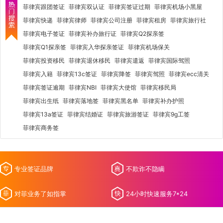
菲律宾跟团签证
菲律宾双认证
菲律宾签证过期
菲律宾机场小黑屋
菲律宾快递
菲律宾律师
菲律宾公司注册
菲律宾租房
菲律宾旅行社
菲律宾电子签证
菲律宾补办旅行证
菲律宾Q2探亲签
菲律宾Q1探亲签
菲律宾入华探亲签证
菲律宾机场保关
菲律宾投资移民
菲律宾退休移民
菲律宾遣返
菲律宾国际驾照
菲律宾入籍
菲律宾13c签证
菲律宾降签
菲律宾驾照
菲律宾ecc清关
菲律宾签证逾期
菲律宾NBI
菲律宾大使馆
菲律宾移民局
菲律宾出生纸
菲律宾落地签
菲律宾黑名单
菲律宾补办护照
菲律宾13a签证
菲律宾结婚证
菲律宾旅游签证
菲律宾9g工签
菲律宾商务签
专业签证品牌
不欺诈不隐瞒
对菲业务了如指掌
24小时快速服务7*24