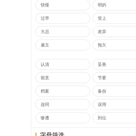
快慢
明的
过早
登上
大忌
差异
雇主
拖欠
认清
妥善
留意
节要
档案
备份
连同
误用
惨遭
到位
字母筛选