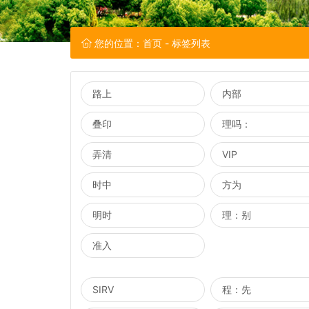
您的位置：
首页
- 标签列表
路上
内部
叠印
理吗：
弄清
VIP
时中
方为
明时
理：别
准入
SIRV
程：先