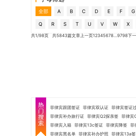
全部
A
B
C
D
E
F
G
Q
R
S
T
U
V
W
X
共1/98页 共5843篇文章
上一页
1
2
3
4
5
6
7
8
...
97
98
下
菲律宾跟团签证
菲律宾双认证
菲律宾签证
菲律宾补办旅行证
菲律宾Q2探亲签
菲律宾
菲律宾入籍
菲律宾13c签证
菲律宾降签
菲
菲律宾黑名单
菲律宾补办护照
菲律宾13a