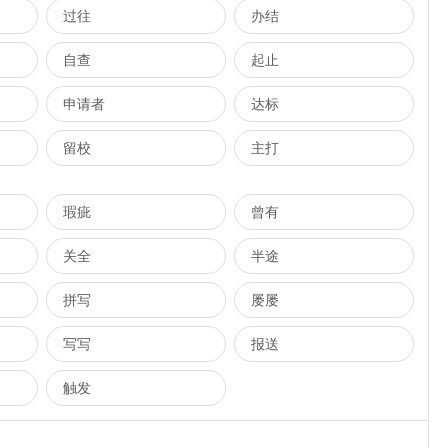
过往
办结
自查
起止
申请者
达标
留校
主打
瑕疵
曾有
关全
半途
拼写
屡屡
写写
报送
触发