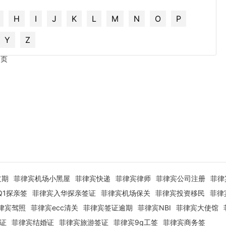
H
I
J
K
L
M
N
O
P
Y
Z
一页
过期
菲律宾机场小黑屋
菲律宾快递
菲律宾律师
菲律宾公司注册
菲律
Q1探亲签
菲律宾入华探亲签证
菲律宾机场保关
菲律宾投资移民
菲律
律宾驾照
菲律宾ecc清关
菲律宾签证逾期
菲律宾NBI
菲律宾大使馆
签证
菲律宾结婚证
菲律宾旅游签证
菲律宾9g工签
菲律宾商务签