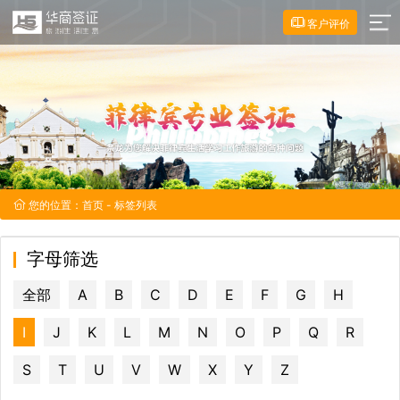
客户评价
您的位置：
首页
- 标签列表
字母筛选
全部
A
B
C
D
E
F
G
H
I
J
K
L
M
N
O
P
Q
R
S
T
U
V
W
X
Y
Z