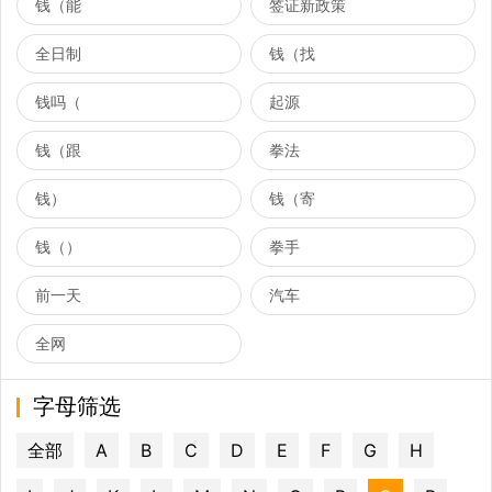
钱（能
签证新政策
全日制
钱（找
钱吗（
起源
钱（跟
拳法
钱）
钱（寄
钱（）
拳手
前一天
汽车
全网
字母筛选
全部
A
B
C
D
E
F
G
H