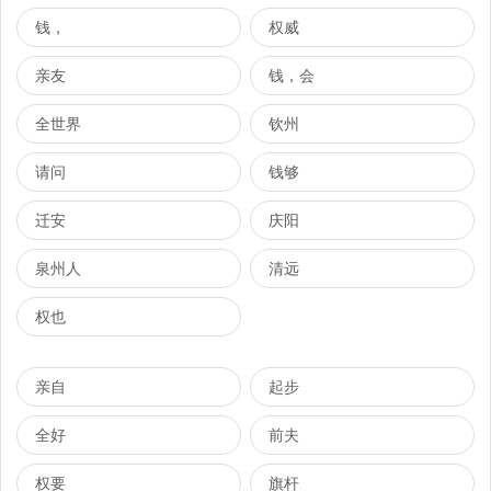
钱，
权威
亲友
钱，会
全世界
钦州
请问
钱够
迁安
庆阳
泉州人
清远
权也
亲自
起步
全好
前夫
权要
旗杆