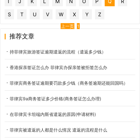
I
J
K
L
M
N
O
P
Q
R
S
T
U
V
W
X
Y
Z
上一页
1
推荐文章
持菲律宾旅游签证逾期遣返的流程（遣返多少钱）
香港探亲签证怎么办 菲律宾办探亲签被拒签怎么办
菲律宾商务签证逾期要罚款多少钱（商务签逾期还能回国吗）
菲律宾9a商务签证多少价格(商务签证怎么办理)
在菲律宾卡坦端内斯省遣返的原因(申请材料)
菲律宾被遣返的人都是什么情况 遣返的流程是什么