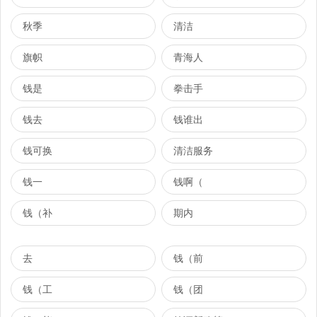
秋季
清洁
旗帜
青海人
钱是
拳击手
钱去
钱谁出
钱可换
清洁服务
钱一
钱啊（
钱（补
期内
去
钱（前
钱（工
钱（团