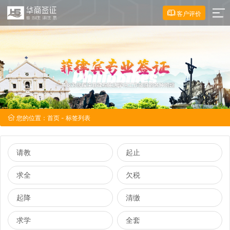
客户评价
您的位置：
首页
- 标签列表
请教
起止
求全
欠税
起降
清缴
求学
全套