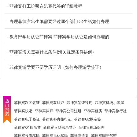
菲律宾打工护照在趴赛代签的详细教程
办理菲律宾出生纸需要经过哪个部门 出生纸如何办理
教育部学历认证菲律宾 菲律宾学历认证是如何办理的
菲律宾海关需要什么条件(海关规定条件讲解)
菲律宾游学要不要学历证明（如何办理游学签证）
菲律宾跟团签证
菲律宾双认证
菲律宾签证过期
菲律宾机场小黑屋
菲律宾快递
菲律宾律师
菲律宾公司注册
菲律宾租房
菲律宾旅行社
菲律宾电子签证
菲律宾补办旅行证
菲律宾Q2探亲签
菲律宾Q1探亲签
菲律宾入华探亲签证
菲律宾机场保关
菲律宾投资移民
菲律宾退休移民
菲律宾遣返
菲律宾国际驾照