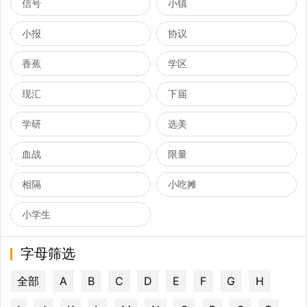
信号
小镇
小报
协议
香蕉
学区
现汇
下届
学研
选美
血战
限量
相隔
小吃摊
小学生
字母筛选
全部
A
B
C
D
E
F
G
H