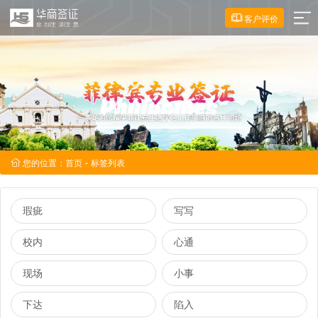
客户评价
您的位置：
首页
- 标签列表
瑕疵
写写
校内
心通
现场
小事
下达
陷入