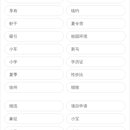
享有
续约
虾干
夏令营
吸引
校园环境
小车
新马
小学
学历证
夏季
性价比
徐州
细致
细流
项目申请
象征
小宝