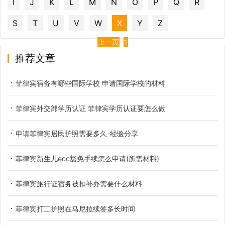
I
J
K
L
M
N
O
P
Q
R
S
T
U
V
W
X
Y
Z
上一页
1
推荐文章
菲律宾宿务有哪些国际学校 申请国际学校的材料
菲律宾外交部学历认证 菲律宾学历认证要怎么做
申请菲律宾居民护照需要多久-经验分享
菲律宾新生儿ecc豁免手续怎么申请(所需材料)
菲律宾旅行证宿务被扣补办需要什么材料
菲律宾打工护照在马尼拉续签多长时间