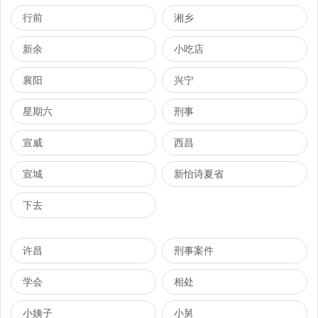
行前
湘乡
新余
小吃店
襄阳
兴宁
星期六
刑事
宣威
西昌
宣城
新怡诗夏省
下去
许昌
刑事案件
学会
相处
小姨子
小舅