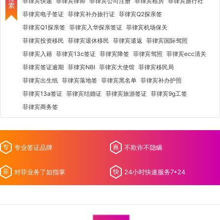
菲律宾快递
菲律宾律师
菲律宾公司注册
菲律宾租房
菲律宾旅行社
菲律宾电子签证
菲律宾补办旅行证
菲律宾Q2探亲签
菲律宾Q1探亲签
菲律宾入华探亲签证
菲律宾机场保关
菲律宾投资移民
菲律宾退休移民
菲律宾遣返
菲律宾国际驾照
菲律宾入籍
菲律宾13c签证
菲律宾降签
菲律宾驾照
菲律宾ecc清关
菲律宾签证逾期
菲律宾NBI
菲律宾大使馆
菲律宾移民局
菲律宾出生纸
菲律宾落地签
菲律宾黑名单
菲律宾补办护照
菲律宾13a签证
菲律宾结婚证
菲律宾旅游签证
菲律宾9g工签
菲律宾商务签
专业签证品牌
不欺诈不隐瞒
对菲业务了如指掌
24小时快速服务7*24