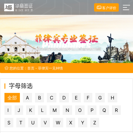
客户评价
您的位置：
首页
- 菲律宾一见钟情
字母筛选
全部
A
B
C
D
E
F
G
H
I
J
K
L
M
N
O
P
Q
R
S
T
U
V
W
X
Y
Z