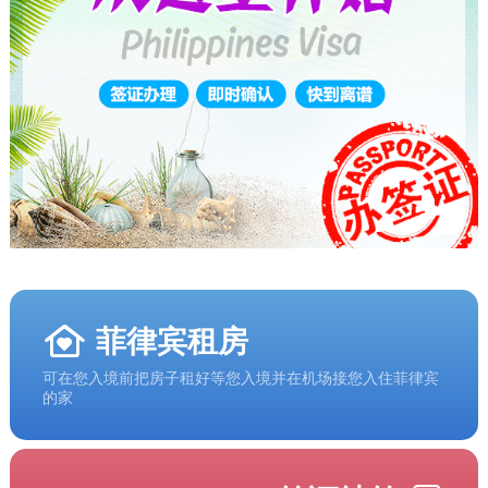
菲律宾租房
可在您入境前把房子租好等您入境并在机场接您入住菲律宾
的家