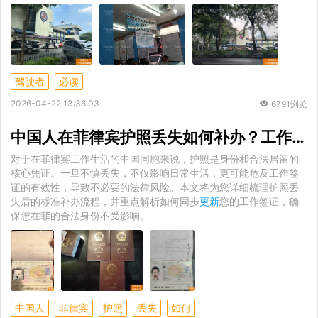
驾驶者
必读
2026-04-22 13:36:03
6791浏览
中国人在菲律宾护照丢失如何补办？工作签证如何同步
对于在菲律宾工作生活的中国同胞来说，护照是身份和合法居留的
核心凭证。一旦不慎丢失，不仅影响日常生活，更可能危及工作签
证的有效性，导致不必要的法律风险。本文将为您详细梳理护照丢
失后的标准补办流程，并重点解析如何同步
更新
您的工作签证，确
保您在菲的合法身份不受影响。
中国人
菲律宾
护照
丢失
如何