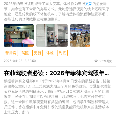
2026年的驾照续期迎来了重大变革。体检作为驾照
更新
的必要环
节，如今也有了全新的办理方式。无论您选择便捷的线上远程医疗
检查，还是传统的线下体检机构，了解清楚体检流程和注意事项，
都能让您的驾照续期过程更加顺利。
菲律宾
驾照
更新
体检
到底
2026-04-28 13:32:50
6529浏览
在菲驾驶者必读：2026年菲律宾驾照年检政策详解与线上
根据菲律宾交通部(DOTr)于2026年4月18日发布的最新公告，陆路
运输办公室(LTO)已正式实施为期三个月的免罚政策。交通部代理部
长乔瓦尼洛佩兹明确表示：我们已指示LTO实施为期三个月的延期
政策，民众在此期间可以办理注册、领取驾照，无需支付任何罚
款。这一全国性政策覆盖所有类型的驾照，包括学生驾照和营运人
员证件，旨在缓解中东危机引发的混乱及能源危机带来的生活成本
上涨压力。所有