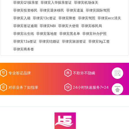
菲律宾Q1探亲签
菲律宾入华探亲签证
菲律宾机场保关
菲律宾投资移民
菲律宾退休移民
菲律宾遣返
菲律宾国际驾照
菲律宾入籍
菲律宾13c签证
菲律宾降签
菲律宾驾照
菲律宾ecc清关
菲律宾签证逾期
菲律宾NBI
菲律宾大使馆
菲律宾移民局
菲律宾出生纸
菲律宾落地签
菲律宾黑名单
菲律宾补办护照
菲律宾13a签证
菲律宾结婚证
菲律宾旅游签证
菲律宾9g工签
菲律宾商务签
专业签证品牌
不欺诈不隐瞒
对菲业务了如指掌
24小时快速服务7*24