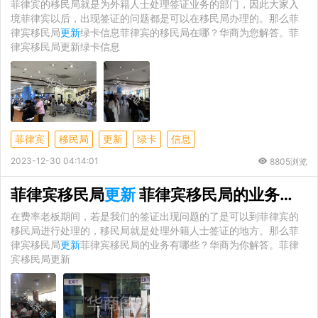
菲律宾的移民局就是为外籍人士处理签证业务的部门，因此大家入
境菲律宾以后，出现签证的问题都是可以在移民局办理的。那么菲
律宾移民局
更新
绿卡信息菲律宾的移民局在哪？华商为您解答。菲
律宾移民局更新绿卡信息
菲律宾
移民局
更新
绿卡
信息
2023-12-30 04:14:01
8805浏览
菲律宾移民局
更新
菲律宾移民局的业务有哪些
在费率老板期间，若是我们的签证出现问题的了是可以到菲律宾的
移民局进行处理的，移民局就是处理外籍人士签证的地方。那么菲
律宾移民局
更新
菲律宾移民局的业务有哪些？华商为你解答。菲律
宾移民局更新