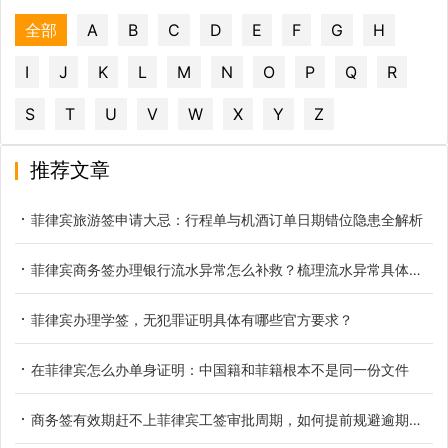
全部
A
B
C
D
E
F
G
H
I
J
K
L
M
N
O
P
Q
R
S
T
U
V
W
X
Y
Z
推荐文章
菲律宾旅游签申请大忌：行程单与机酒订单日期错位隐患全解析
菲律宾商务签办理银行流水异常怎么补救？梳理流水异常具体类型
菲律宾办理学签，无犯罪证明具体有哪些官方要求？
在菲律宾怎么办单身证明：中国籍和菲籍根本不是同一份文件
商务签有效期赶不上菲律宾工签审批周期，如何提前规避逾期滞留