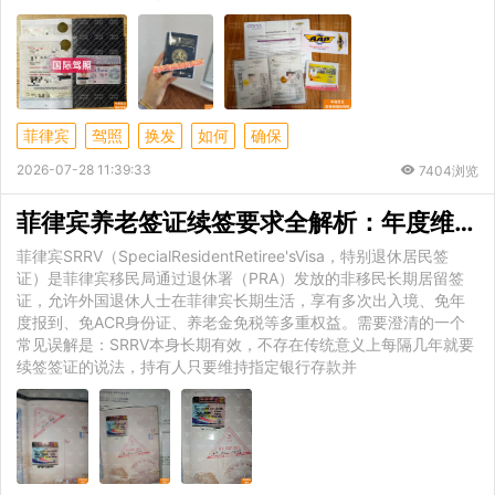
菲律宾
驾照
换发
如何
确保
2026-07-28 11:39:33
7404浏览
菲律宾养老签证续签要求全解析：年度维护与ID卡
菲律宾SRRV（SpecialResidentRetiree'sVisa，特别退休居民签
证）是菲律宾移民局通过退休署（PRA）发放的非移民长期居留签
证，允许外国退休人士在菲律宾长期生活，享有多次出入境、免年
度报到、免ACR身份证、养老金免税等多重权益。需要澄清的一个
常见误解是：SRRV本身长期有效，不存在传统意义上每隔几年就要
续签签证的说法，持有人只要维持指定银行存款并