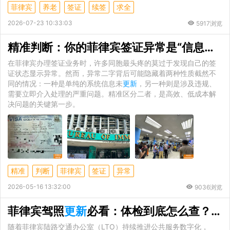
菲律宾
养老
签证
续签
求全
2026-07-23 10:33:03
5917浏览
精准判断：你的菲律宾签证异常是“信息未
更
在菲律宾办理签证业务时，许多同胞最头疼的莫过于发现自己的签
证状态显示异常。然而，异常二字背后可能隐藏着两种性质截然不
同的情况：一种是单纯的系统信息未
更新
，另一种则是涉及违规、
需要立即介入处理的严重问题。精准区分二者，是高效、低成本解
决问题的关键第一步。
精准
判断
菲律宾
签证
异常
2026-05-16 13:32:00
9036浏览
菲律宾驾照
更新
必看：体检到底怎么查？2026年LTO线上/线下体检全攻略
随着菲律宾陆路交通办公室（LTO）持续推进公共服务数字化，