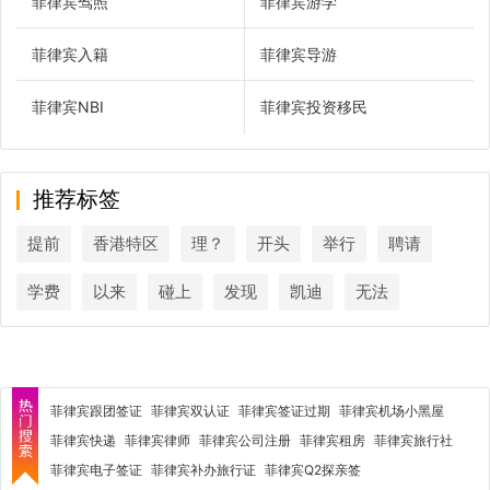
菲律宾驾照
菲律宾游学
菲律宾入籍
菲律宾导游
菲律宾NBI
菲律宾投资移民
推荐标签
提前
香港特区
理？
开头
举行
聘请
学费
以来
碰上
发现
凯迪
无法
菲律宾跟团签证
菲律宾双认证
菲律宾签证过期
菲律宾机场小黑屋
菲律宾快递
菲律宾律师
菲律宾公司注册
菲律宾租房
菲律宾旅行社
菲律宾电子签证
菲律宾补办旅行证
菲律宾Q2探亲签