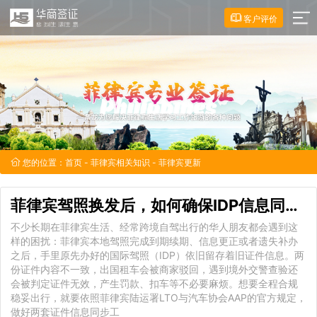
客户评价
您的位置：
首页
-
菲律宾相关知识
- 菲律宾更新
菲律宾驾照换发后，如何确保IDP信息同步
更
不少长期在菲律宾生活、经常跨境自驾出行的华人朋友都会遇到这
样的困扰：菲律宾本地驾照完成到期续期、信息更正或者遗失补办
之后，手里原先办好的国际驾照（IDP）依旧留存着旧证件信息。两
份证件内容不一致，出国租车会被商家驳回，遇到境外交警查验还
会被判定证件无效，产生罚款、扣车等不必要麻烦。想要全程合规
稳妥出行，就要依照菲律宾陆运署LTO与汽车协会AAP的官方规定，
做好两套证件信息同步工