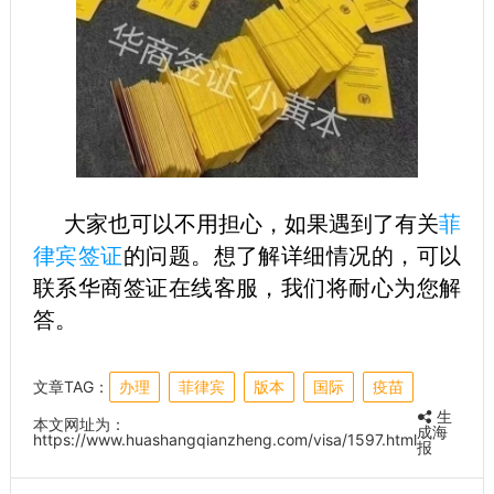
大家也可以不用担心，如果遇到了有关
菲
律宾签证
的问题。想了解详细情况的，可以
联系华商签证在线客服，我们将耐心为您解
答。
文章TAG：
办理
菲律宾
版本
国际
疫苗
生
本文网址为：
成海
https://www.huashangqianzheng.com/visa/1597.html
报