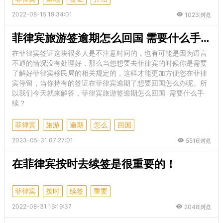
2022-08-15 19:34:01
1023浏览
菲律宾旅游签逾期怎么回国 需要什么手续
在菲律宾签证这块很多人是不注意时间的，也有可能是因为语言
不通的情况没有处理好，那么当您想要去菲律宾的时候你是需要
了解好菲律宾移民局的相关规定的，这样才能更加方便您在菲律
宾停留，当你持有的签证在菲律宾逾期了想要回国怎么办呢。所
以我们今天就来解答，菲律宾旅游签逾期怎么回国 需要什么手
续？
菲律宾
旅游
逾期
怎么
回国
2023-05-31 07:27:01
5516浏览
在菲律宾按时去续签是很重要的！
菲律宾
按时
续签
重要
2022-08-31 16:19:37
2048浏览