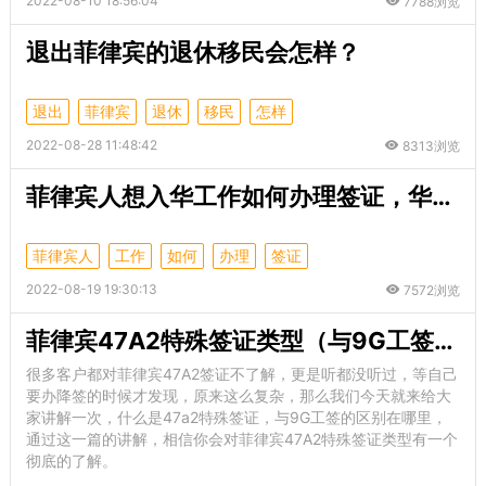
2022-08-10 18:56:04
7788浏览
退出菲律宾的退休移民会怎样？
退出
菲律宾
退休
移民
怎样
2022-08-28 11:48:42
8313浏览
菲律宾人想入华工作如何办理签证，华商详解！
菲律宾人
工作
如何
办理
签证
2022-08-19 19:30:13
7572浏览
菲律宾47A2特殊签证类型（与9G工签的差别）
很多客户都对菲律宾47A2签证不了解，更是听都没听过，等自己
要办降签的时候才发现，原来这么复杂，那么我们今天就来给大
家讲解一次，什么是47a2特殊签证，与9G工签的区别在哪里，
通过这一篇的讲解，相信你会对菲律宾47A2特殊签证类型有一个
彻底的了解。