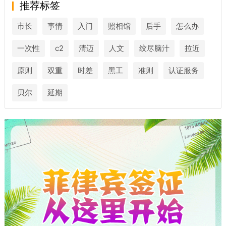
推荐标签
市长
事情
入门
照相馆
后手
怎么办
一次性
c2
清迈
人文
绞尽脑汁
拉近
原则
双重
时差
黑工
准则
认证服务
贝尔
延期