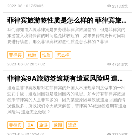
2022-08-16 17:59:05
2318浏览
菲律宾旅游签性质是怎么样的 菲律宾旅游签续签次数是多少
我们都知道入境菲律宾是要办理菲律宾旅游签的，但是菲律宾的
旅游签入境能停留的时间也是比较短的，如果要停留更长时间就
要进行续签。那么菲律宾旅游签性质是怎么样的？菲律
菲律宾
旅游
性质
怎么样
2023-06-07 20:57:02
4751浏览
菲律宾9A旅游签逾期有遣返风险吗 遣返怎么做呢
遣返是菲律宾政府对在菲律宾的外国人不按规章制度做事的一种
惩罚手段，遣返回国就是送回国内的意思。如今持有菲律宾旅游
签来菲律宾的人是非常多的，因为某些原因导致被遣返回国的情
况也很多，所以我们今天就来解答，菲律宾9A旅游签逾期有遣返
风险吗 遣返怎么做呢？
菲律宾
9A
旅游
逾期
遣返
2023-05-30 15:54:01
2779浏览