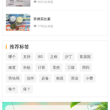
5051次浏览
菲律宾比索
7795次浏览
推荐标签
哪个
支持
9G
之称
沙丁
客源国
难度
补贴
计算
竟然
三级
用到
劳动局
信件
必备
检疫
营业
小费
每个
保？