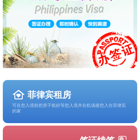
菲律宾租房
可在您入境前把房子租好等您入境并在机场接您入住菲律宾
的家