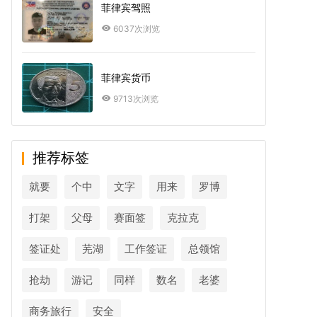
菲律宾驾照
6037次浏览
菲律宾货币
9713次浏览
推荐标签
就要
个中
文字
用来
罗博
打架
父母
赛面签
克拉克
签证处
芜湖
工作签证
总领馆
抢劫
游记
同样
数名
老婆
商务旅行
安全