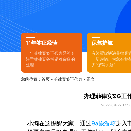
11年签证经验
保驾护航
11年菲律宾签证代办经验专
有效帮你解决菲律宾
注于菲律宾各种疑难杂症的
一切烦恼。为您在菲
处理
务“保驾护航”
您的位置：
首页
-
菲律宾签证代办
- 正文
办理菲律宾9G工
2022-08-27 17:50
小编在这提醒大家，通过
9a旅游签
进入