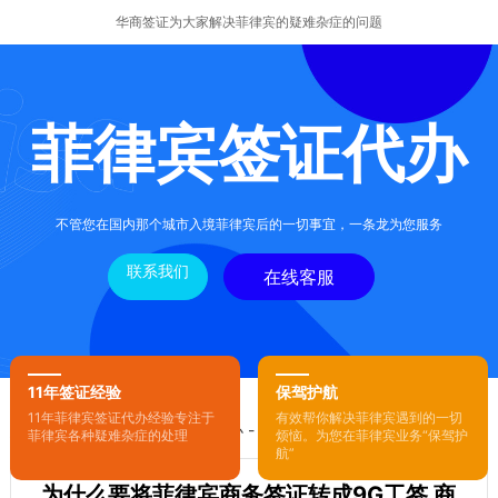
华商签证为大家解决菲律宾的疑难杂症的问题
菲律宾签证代办
不管您在国内那个城市入境菲律宾后的一切事宜，一条龙为您服务
联系我们
在线客服
11年签证经验
保驾护航
11年菲律宾签证代办经验专注于
有效帮你解决菲律宾遇到的一切
您的位置：
首页
-
菲律宾签证代办
- 正文
菲律宾各种疑难杂症的处理
烦恼。为您在菲律宾业务“保驾护
航”
为什么要将菲律宾商务签证转成9G工签 商