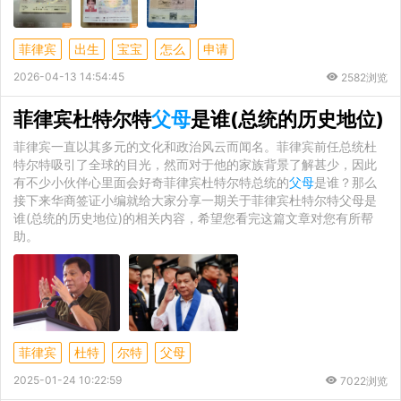
菲律宾
出生
宝宝
怎么
申请
2026-04-13 14:54:45
2582浏览
菲律宾杜特尔特
父母
是谁(总统的历史地位)
菲律宾一直以其多元的文化和政治风云而闻名。菲律宾前任总统杜
特尔特吸引了全球的目光，然而对于他的家族背景了解甚少，因此
有不少小伙伴心里面会好奇菲律宾杜特尔特总统的
父母
是谁？那么
接下来华商签证小编就给大家分享一期关于菲律宾杜特尔特父母是
谁(总统的历史地位)的相关内容，希望您看完这篇文章对您有所帮
助。
菲律宾
杜特
尔特
父母
2025-01-24 10:22:59
7022浏览