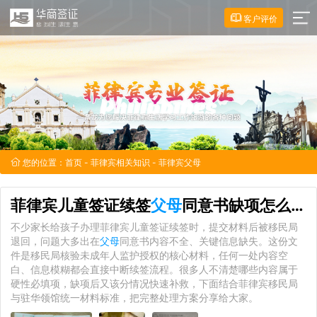
客户评价
您的位置：
首页
-
菲律宾相关知识
- 菲律宾父母
菲律宾儿童签证续签
父母
同意书缺项怎么办？补救方法全解
不少家长给孩子办理菲律宾儿童签证续签时，提交材料后被移民局
退回，问题大多出在
父母
同意书内容不全、关键信息缺失。这份文
件是移民局核验未成年人监护授权的核心材料，任何一处内容空
白、信息模糊都会直接中断续签流程。很多人不清楚哪些内容属于
硬性必填项，缺项后又该分情况快速补救，下面结合菲律宾移民局
与驻华领馆统一材料标准，把完整处理方案分享给大家。