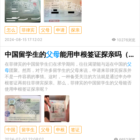
怎么
菲律宾
父母
申请
探亲
2024-08-15 17:12:02
10276浏览
中国留学生的
父母
能用申根签证探亲吗（申请签证入境的优势）
在菲律宾的中国留学生们在求学期间，往往渴望能与远在中国的
父
母
团聚。然而，对于许多留学生的父母来说，申请来菲律宾探亲并
不是一件容易的事情。这时，一种备受关注的方法就是通过申办申
根签证再前往菲律宾探亲。那么，菲律宾的中国留学生的父母能否
使用申根签证探亲呢？
中国
留学生
父母
申根
签证
2024-07-02 22:08:02
6652浏览