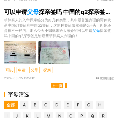
可以申请
父母
探亲签吗 中国的q2探亲签是给哪些菲律宾人办理的
菲律宾人的入华探亲签分为好几种类型，其中最普遍办理的两种就
是中国q1签证和中国q2签证，这两种签证虽然都是q开头，但是还
是很不一样的。那么今天小编就来给大家介绍可以申请
父母
探亲签
吗中国的q2探亲签是给哪些菲律宾人办理的！
可以
申请
父母
探亲
2024-03-25 19:51:01
9398浏览
上一页
1
字母筛选
全部
A
B
C
D
E
F
G
H
I
J
K
L
M
N
O
P
Q
R