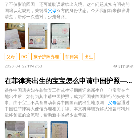
了不仅影响回国，还可能耽误后续出入境。这个问题其实有明确的
国籍认定规则，关键看
父母
双方的身份状态。今天我们就来彻底讲
清楚，帮你一次选对，少走弯路。
父母
9G
孩子护照办理
菲律宾
出生
2026-04-22 11:42:53
5111浏览
在菲律宾出生的宝宝怎么申请中国护照——
很多中国籍夫妇在菲律宾工作或生活期间迎来新生命，但宝宝在当
地出生后，如何为其申请中国护照，成为回国或跨国旅行的头等大
事。由于宝宝不具备自动获得中国国籍的出生地原则，
父母
需通过
中国驻菲律宾大使馆办理相关手续。本文将详细拆解从准备材料到
最终领证的全流程，帮助新手爸妈少走弯路。