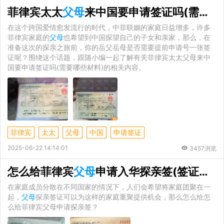
菲律宾太太
父母
来中国要申请签证吗(需要哪些材料)
在这个跨国爱情愈发流行的时代，中菲联姻的家庭日益增多，许多
菲律宾家庭的
父母
也希望到中国探望自己的子女和亲家，那么，在
准备这次的探亲之旅前，你的岳父岳母是否需要提前申请号一张签
证呢？围绕这个话题，跟随小编一起了解有关菲律宾太太父母来中
国要申请签证吗(需要哪些材料)的相关内容。
菲律宾
太太
父母
中国
申请签证
2025-06-22 14:14:01
3457浏览
怎么给菲律宾
父母
申请入华探亲签(签证所需的材料)
在家庭成员分散在不同国家的情况下，人们会希望将家庭团聚在一
起，
父母
探亲签证可以为这样的家庭重聚提供机会，那么怎么给怎
么给菲律宾父母申请探亲签？