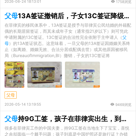
2026-06-24 18:13:01
1758浏览
父母
13A签证撤销后，子女13C签证降级处理全解析
在菲律宾的移民体系中，13A签证是授予与菲律宾公民结婚的外籍配
偶的长期居留签证，而其未成年子女（通常指21岁以下）则可凭此
申请附属的13C签证。13C签证的合法性完全依附于主申请人（
父
母
）的13A签证状态。这意味着，一旦父母的13A签证因婚姻关系终
止（如离婚、婚姻无效、合法分居或配偶去世）或其他原因被移民
局（BureauofImmigration,BI）撤销，子女的13C签证将
父母
2026-05-14 13:19:55
9469浏览
父母
持9G工签，孩子在菲律宾出生，到底该办护照还是旅行证？
很多在菲律宾工作的中国夫妻，持9G工签在当地生下了宝宝，喜悦
之余却面临一个棘手问题：孩子到底是中国护照还是旅行证？办错