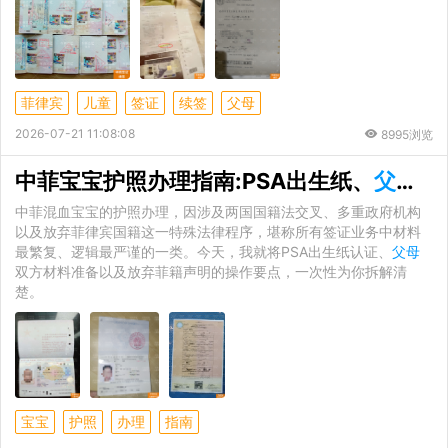
菲律宾
儿童
签证
续签
父母
2026-07-21 11:08:08
8995浏览
中菲宝宝护照办理指南:PSA出生纸、
父母
材
中菲混血宝宝的护照办理，因涉及两国国籍法交叉、多重政府机构
以及放弃菲律宾国籍这一特殊法律程序，堪称所有签证业务中材料
最繁复、逻辑最严谨的一类。今天，我就将PSA出生纸认证、
父母
双方材料准备以及放弃菲籍声明的操作要点，一次性为你拆解清
楚。
宝宝
护照
办理
指南