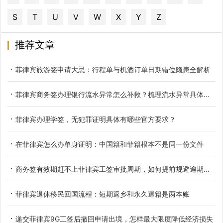
S
T
U
V
W
X
Y
Z
推荐文章
菲律宾旅游签申请大忌：行程单与机酒订单日期错位隐患全解析
菲律宾商务签办理银行流水异常怎么补救？梳理流水异常具体类型
菲律宾办理学签，无犯罪证明具体有哪些官方要求？
在菲律宾怎么办单身证明：中国籍和菲籍根本不是同一份文件
商务签有效期赶不上菲律宾工签审批周期，如何提前规避逾期滞留
菲律宾退休移民回国流程：短期返乡和永久退籍是两本账
递交菲律宾9G工签后撤回申请出境，怎样最大限度降低经济损失