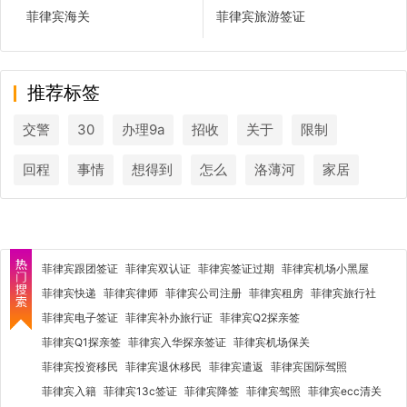
菲律宾海关
菲律宾旅游签证
推荐标签
交警
30
办理9a
招收
关于
限制
回程
事情
想得到
怎么
洛薄河
家居
菲律宾跟团签证
菲律宾双认证
菲律宾签证过期
菲律宾机场小黑屋
菲律宾快递
菲律宾律师
菲律宾公司注册
菲律宾租房
菲律宾旅行社
菲律宾电子签证
菲律宾补办旅行证
菲律宾Q2探亲签
菲律宾Q1探亲签
菲律宾入华探亲签证
菲律宾机场保关
菲律宾投资移民
菲律宾退休移民
菲律宾遣返
菲律宾国际驾照
菲律宾入籍
菲律宾13c签证
菲律宾降签
菲律宾驾照
菲律宾ecc清关