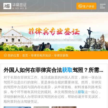
客户评价
您的位置：
首页
-
菲律宾相关知识
- 菲律宾获取
外国人如何在菲律宾合法
获取
驾照？所需材料与注意事项
对于长期在菲律宾工作、生活或旅居的外国人而言，拥有一张合法
驾照不仅是出行的便利，更是身份合规的重要体现。然而，菲律宾
的驾照申办流程与国内存在差异，从申请资格、材料准备到路考实
操，每个环节都有其特定的规则。本文将围绕合法
获取
这一核心，
详细拆解外国人办理菲律宾驾照的全过程，帮助你避开常见误区，
顺利拿到合法驾驶凭证。