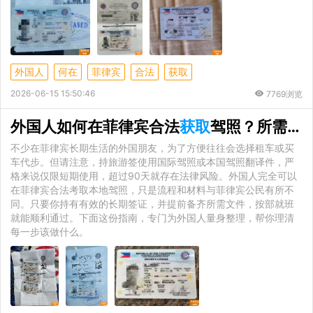
外国人
何在
菲律宾
合法
获取
2026-06-15 15:50:46
7769浏览
外国人如何在菲律宾合法
获取
驾照？所需材料与注意事项
不少在菲律宾长期生活的外国朋友，为了方便往往会选择租车或买
车代步。但请注意，持旅游签使用国际驾照或本国驾照翻译件，严
格来说仅限短期使用，超过90天就存在法律风险。外国人完全可以
在菲律宾合法考取本地驾照，只是流程和材料与菲律宾公民有所不
同。只要你持有有效的长期签证，并提前备齐所需文件，按部就班
就能顺利通过。下面这份指南，专门为外国人量身整理，帮你理清
每一步该做什么。