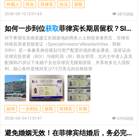
外国人
何在
菲律宾
合法
获取
2026-06-12 12:01:43
5872浏览
如何一步到位
获取
菲律宾长期居留权？SIRV投资签证的资金审查与背景调查深度避坑指南
对于希望在东南亚建立长期基地的商务人士和投资者而言，菲律宾
特殊投资者居留签证（SpecialInvestor'sResidentVisa，简称
SIRV）是一条兼具身份规划与资产配置价值的黄金通道。该签证由
菲律宾投资署（BOI）与移民局（BI）联合管理，允许主申请人及其
配偶和21岁以下未婚子女在菲律宾无限期居留，并享有多次入境权
利，核心条件是维持至少7.5万美元的合格投资
如何
一步到位
获取
菲律宾
长期
2026-06-04 11:51:47
5705浏览
避免婚姻无效！在菲律宾结婚后，务必完成这一步：