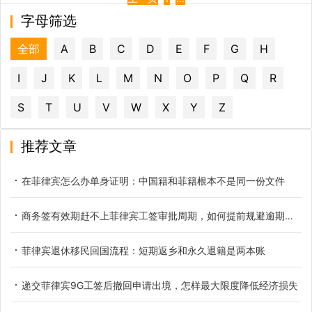
字母筛选
全部
A
B
C
D
E
F
G
H
I
J
K
L
M
N
O
P
Q
R
S
T
U
V
W
X
Y
Z
推荐文章
在菲律宾怎么办单身证明：中国籍和菲籍根本不是同一份文件
商务签有效期赶不上菲律宾工签审批周期，如何提前规避逾期滞留
菲律宾退休移民回国流程：短期返乡和永久退籍是两本账
递交菲律宾9G工签后撤回申请出境，怎样最大限度降低经济损失