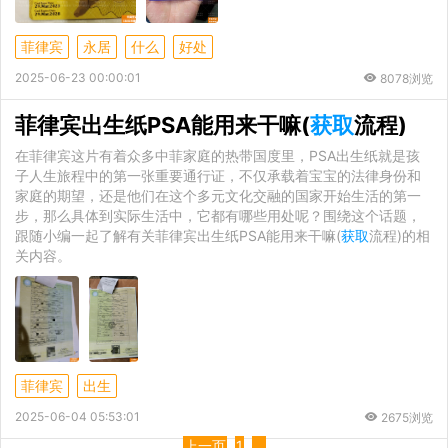
菲律宾
永居
什么
好处
2025-06-23 00:00:01
8078浏览
菲律宾出生纸PSA能用来干嘛(
获取
流程)
在菲律宾这片有着众多中菲家庭的热带国度里，PSA出生纸就是孩
子人生旅程中的第一张重要通行证，不仅承载着宝宝的法律身份和
家庭的期望，还是他们在这个多元文化交融的国家开始生活的第一
步，那么具体到实际生活中，它都有哪些用处呢？围绕这个话题，
跟随小编一起了解有关菲律宾出生纸PSA能用来干嘛(
获取
流程)的相
关内容。
菲律宾
出生
2025-06-04 05:53:01
2675浏览
上一页
1
...