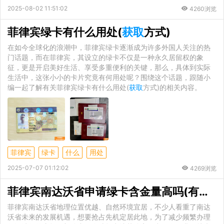
2025-08-02 11:51:02
4260浏览
菲律宾绿卡有什么用处(
获取
方式)
在如今全球化的浪潮中，菲律宾绿卡逐渐成为许多外国人关注的热
门话题，而在菲律宾，其设立的绿卡不仅是一种永久居留权的象
征，更是开启美好生活、享受多重便利的关键，那么，具体到实际
生活中，这张小小的卡片究竟有何用处呢？围绕这个话题，跟随小
编一起了解有关菲律宾绿卡有什么用处(
获取
方式)的相关内容。
菲律宾
绿卡
什么
用处
2025-07-07 01:12:02
4269浏览
菲律宾南达沃省申请绿卡含金量高吗(有哪些
菲律宾南达沃省地理位置优越、自然环境宜居，不少人看重了南达
沃省未来的发展机遇，想要抢占先机定居此地，为了减少频繁办理