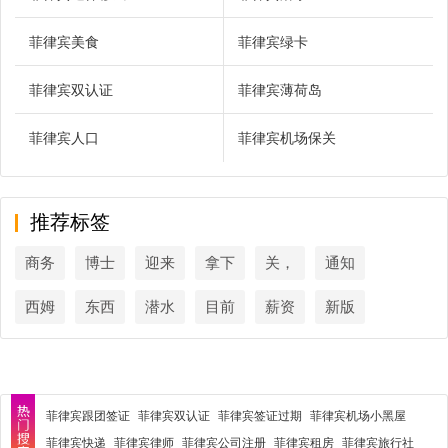
菲律宾美食
菲律宾绿卡
菲律宾双认证
菲律宾薄荷岛
菲律宾人口
菲律宾机场保关
推荐标签
商务
博士
迎来
拿下
关，
通知
西姆
东西
潜水
目前
薪资
新版
菲律宾跟团签证
菲律宾双认证
菲律宾签证过期
菲律宾机场小黑屋
菲律宾快递
菲律宾律师
菲律宾公司注册
菲律宾租房
菲律宾旅行社