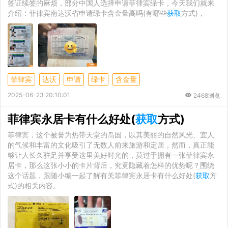
签证续签的麻烦，部分中国人选择申请菲律宾绿卡，今天我们就来
介绍：菲律宾南达沃省申请绿卡含金量高吗(有哪些
获取
方式)，
菲律宾
达沃
申请
绿卡
含金量
2025-06-23 20:10:01
2468浏览
菲律宾永居卡有什么好处(
获取
方式)
菲律宾，这个被誉为热带天堂的岛国，以其美丽的自然风光、宜人
的气候和丰富的文化吸引了无数人前来旅游和定居，然而，真正能
够让人长久驻足并享受这里美好时光的，莫过于拥有一张菲律宾永
居卡，那么这张小小的卡片背后，究竟隐藏着怎样的优势呢？围绕
这个话题，跟随小编一起了解有关菲律宾永居卡有什么好处(
获取
方
式)的相关内容。