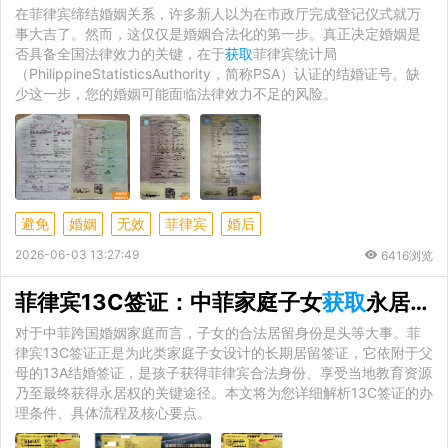
在菲律宾缔结婚姻关系，许多新人以为在市政厅完成登记仪式就万
事大吉了。然而，这仅仅是婚姻合法化的第一步。真正决定婚姻是
否具备全国法律效力的关键，在于
获取
菲律宾统计局
（PhilippineStatisticsAuthority，简称PSA）认证的结婚证号。缺
少这一步，您的婚姻可能面临法律效力不足的风险。
避免
婚姻
无效
菲律宾
婚后
2026-06-03 13:27:49
6416浏览
菲律宾13C签证：中菲家庭子女
获取
永居身份的完整指南
对于中菲跨国婚姻家庭而言，子女的合法居留身份是头等大事。菲
律宾13C签证正是为此类家庭子女设计的长期居留签证，它依附于父
母的13A结婚签证，是孩子获得菲律宾合法身份、享受当地教育资源
乃至最终获得永居权的关键途径。本文将为您详细解析13C签证的办
理条件、具体流程及核心要点。