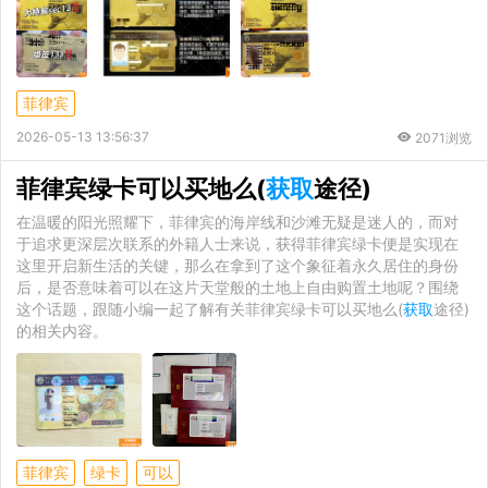
菲律宾
2026-05-13 13:56:37
2071浏览
菲律宾绿卡可以买地么(
获取
途径)
在温暖的阳光照耀下，菲律宾的海岸线和沙滩无疑是迷人的，而对
于追求更深层次联系的外籍人士来说，获得菲律宾绿卡便是实现在
这里开启新生活的关键，那么在拿到了这个象征着永久居住的身份
后，是否意味着可以在这片天堂般的土地上自由购置土地呢？围绕
这个话题，跟随小编一起了解有关菲律宾绿卡可以买地么(
获取
途径)
的相关内容。
菲律宾
绿卡
可以