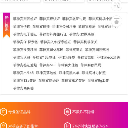
菲律宾跟团签证
菲律宾双认证
菲律宾签证过期
菲律宾机场小黑屋
菲律宾快递
菲律宾律师
菲律宾公司注册
菲律宾租房
菲律宾旅行社
菲律宾电子签证
菲律宾补办旅行证
菲律宾Q2探亲签
菲律宾Q1探亲签
菲律宾入华探亲签证
菲律宾机场保关
菲律宾投资移民
菲律宾退休移民
菲律宾遣返
菲律宾国际驾照
菲律宾入籍
菲律宾13c签证
菲律宾降签
菲律宾驾照
菲律宾ecc清关
菲律宾签证逾期
菲律宾NBI
菲律宾大使馆
菲律宾移民局
菲律宾出生纸
菲律宾落地签
菲律宾黑名单
菲律宾补办护照
菲律宾13a签证
菲律宾结婚证
菲律宾旅游签证
菲律宾9g工签
菲律宾商务签
专业签证品牌
不欺诈不隐瞒
对菲业务了如指掌
24小时快速服务7*24