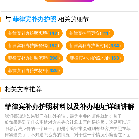
与
菲律宾补办护照
相关的细节
菲律宾补办护照离境(
143
)
菲律宾护照更换(
111
)
菲律宾补办护照价格(
182
)
菲律宾补办护照时间(
334
)
菲律宾补办护照流程(
698
)
菲律宾补办护照地址(
163
)
菲律宾补办护照材料(
426
)
相关文章推荐
菲律宾补办护照材料以及补办地址详细讲解
我们都知道如果我们在国外的话，最为重要的证件就是护照了，一
般如果遇到了什么事情对方首先会让您出示的是护照，这是可以证
明您合法身份的一个证件。但是小编经常会碰到有些客户护照在菲
律宾遗失了，不知道怎么办的情况，对于这一个情况小编会在下面