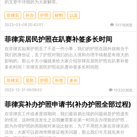
的文章中详细的为大家解答。
菲律宾
补办
护照
材料
以及
2023-03-08 20:42:01
10118浏览
菲律宾居民护照在趴赛补签多长时间
在菲律宾如果护照丢了不是一件小事，我们的护照在国外就相当于
我们的身份证，丢了护照对我们的出入境和办理手续都是有很大的
影响的。那么今天小编就来给大家介绍菲律宾居民护照在趴赛补签
多长时间！菲律宾居民护照在趴赛补签多长时间您
菲律宾
居民
护照
补签
多长
2023-12-31 06:59:02
10320浏览
菲律宾补办护照申请书(补办护照全部过程)
在菲律宾工作或者度假期间，我们最容易出现的问题就是护照遗失
的情况，这种情况发生之后我嫩需要在第一时间去办理新的护照，
因为办理护照的周期相对来说比较长，为了不用想大家在菲律宾的
活动，大家可以咨询华商签证相关问题，那么我们今天就先来分