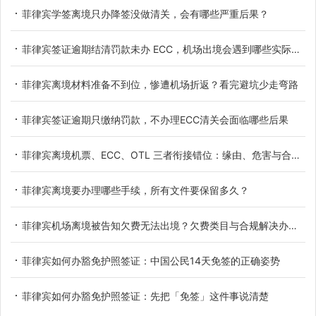
菲律宾学签离境只办降签没做清关，会有哪些严重后果？
菲律宾签证逾期结清罚款未办 ECC，机场出境会遇到哪些实际问题
菲律宾离境材料准备不到位，惨遭机场折返？看完避坑少走弯路
菲律宾签证逾期只缴纳罚款，不办理ECC清关会面临哪些后果
菲律宾离境机票、ECC、OTL 三者衔接错位：缘由、危害与合规排布技巧
菲律宾离境要办理哪些手续，所有文件要保留多久？
菲律宾机场离境被告知欠费无法出境？欠费类目与合规解决办法详解
菲律宾如何办豁免护照签证：中国公民14天免签的正确姿势
菲律宾如何办豁免护照签证：先把「免签」这件事说清楚