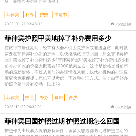
享，菲律宾补办护照申请书！
菲律宾
补办
护照
申请书
2023-01-21 03:48:02
7552浏览
菲律宾护照甲美地掉了补办费用多少
在旅行或居住期间，经常有人会不慎丢失护照或遭遇盗窃，此时就
需要在菲律宾补办新的护照，以便继续旅行或回国，那么菲律宾护
照甲美地掉了补办费用多少?菲律宾护照甲美地掉了补办费用多少目
前补办护照的价格大概需要10000披索左右。这个是价格是目前市
场的最新价格，不过从目前的办理情况来看，找代办机构的办理速
度更快也更便捷，您也可以考虑一下这种办理方式。注：由于补办
护照价格时常有变动，以上的
菲律宾
护照
补办
费用
多少
2023-12-22 06:32:01
8535浏览
菲律宾回国护照过期 护照过期怎么回国
护照作为出境和入境的必备证件，很多人想必都遇到过护照过期的