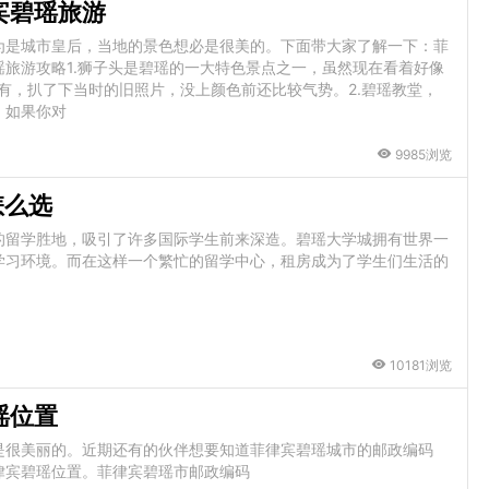
宾碧瑶旅游
为是城市皇后，当地的景色想必是很美的。下面带大家了解一下：菲
旅游攻略1.狮子头是碧瑶的一大特色景点之一，虽然现在看着好像
就有，扒了下当时的旧照片，没上颜色前还比较气势。2.碧瑶教堂，
。如果你对
9985浏览
怎么选
的留学胜地，吸引了许多国际学生前来深造。碧瑶大学城拥有世界一
学习环境。而在这样一个繁忙的留学中心，租房成为了学生们生活的
10181浏览
瑶位置
是很美丽的。近期还有的伙伴想要知道菲律宾碧瑶城市的邮政编码
律宾碧瑶位置。菲律宾碧瑶市邮政编码