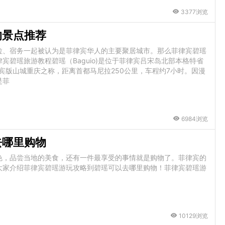
3377浏览
的景点推荐
拉、宿务一起被认为是菲律宾华人的主要聚居城市。那么菲律宾碧瑶
碧瑶旅游教程碧瑶（Baguio)是位于菲律宾吕宋岛北部本格特省
宾版山城重庆之称，距离首都马尼拉250公里，车程约7小时。因漫
是菲
6984浏览
去哪里购物
色，品尝当地的美食，还有一件最享受的事情就是购物了。菲律宾的
大家介绍菲律宾碧瑶游玩攻略到碧瑶可以去哪里购物！菲律宾碧瑶游
10129浏览