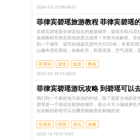
2024-03-23 06:54:01
菲律宾碧瑶旅游教程 菲律宾碧瑶
菲律宾碧瑶是菲律宾知名的旅游城市，碧瑶市和马尼
旅游教程菲律宾碧瑶的景点推荐？华商为你解答。菲律宾
的一个城市。该市的海拔高度约为1500米，有着菲律
山遍布苍松翠柏，俗称松市，风景优美，空气清新，
菲律宾
碧瑶
旅游
教程
2024-02-20 01:36:02
菲律宾碧瑶游玩攻略 到碧瑶可以
我们到一个新的地方旅游的时候，除了观赏当地的景
碧瑶是一个很适合旅游的城市，那么今天小编就来给
玩攻略到碧瑶可以去哪里购物喜欢购物的游
菲律宾
碧瑶
游玩
攻略
2023-12-15 01:12:01