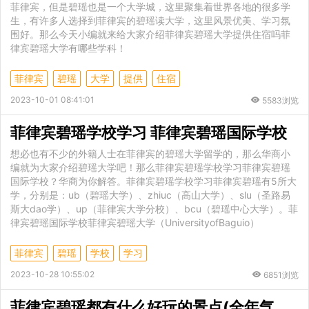
菲律宾，但是碧瑶也是一个大学城，这里聚集着世界各地的很多学
生，有许多人选择到菲律宾的碧瑶读大学，这里风景优美、学习氛
围好。那么今天小编就来给大家介绍菲律宾碧瑶大学提供住宿吗菲
律宾碧瑶大学有哪些学科！
菲律宾
碧瑶
大学
提供
住宿
2023-10-01 08:41:01
5583浏览
菲律宾碧瑶学校学习 菲律宾碧瑶国际学校
想必也有不少的外籍人士在菲律宾的碧瑶大学留学的，那么华商小
编就为大家介绍碧瑶大学吧！那么菲律宾碧瑶学校学习菲律宾碧瑶
国际学校？华商为你解答。菲律宾碧瑶学校学习菲律宾碧瑶有5所大
学，分别是：ub（碧瑶大学）、zhiuc（高山大学）、slu（圣路易
斯大dao学）、up（菲律宾大学分校）、bcu（碧瑶中心大学）。菲
律宾碧瑶国际学校菲律宾碧瑶大学（UniversityofBaguio）
菲律宾
碧瑶
学校
学习
2023-10-28 10:55:02
6851浏览
菲律宾碧瑶都有什么好玩的景点(全年气温怎么样)