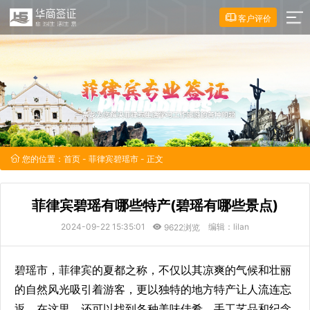
客户评价
您的位置：
首页
-
菲律宾碧瑶市
- 正文
菲律宾碧瑶有哪些特产(碧瑶有哪些景点)
2024-09-22 15:35:01
编辑：lilan
9622浏览
碧瑶市，菲律宾的夏都之称，不仅以其凉爽的气候和壮丽
的自然风光吸引着游客，更以独特的地方特产让人流连忘
返，在这里，还可以找到各种美味佳肴、手工艺品和纪念