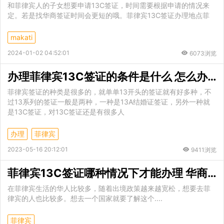
和菲律宾人的子女想要申请13C签证，时间需要根据申请的情况来
定。若是找华商签证时间会更短的哦。菲律宾13C签证办理地点菲
makati
2024-01-02 04:52:01
6073浏览
办理菲律宾13C签证的条件是什么 怎么办理呢
菲律宾签证的种类是很多的，就单单13开头的签证就有好多种，不
过13系列的签证一般是两种，一种是13A结婚证签证，另外一种就
是13C签证，对13C签证还是有很多人
办理
菲律宾
2023-05-16 20:12:01
9411浏览
菲律宾13C签证哪种情况下才能办理 华商专业解读
在菲律宾生活的华人比较多，随着出境政策越来越宽松，想要去菲
律宾的人也比较多。想去一个国家就要了解这个....
菲律宾