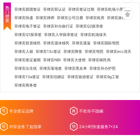
菲律宾跟团签证
菲律宾双认证
菲律宾签证过期
菲律宾机场小黑屋
菲律宾快递
菲律宾律师
菲律宾公司注册
菲律宾租房
菲律宾旅行社
菲律宾电子签证
菲律宾补办旅行证
菲律宾Q2探亲签
菲律宾Q1探亲签
菲律宾入华探亲签证
菲律宾机场保关
菲律宾投资移民
菲律宾退休移民
菲律宾遣返
菲律宾国际驾照
菲律宾入籍
菲律宾13c签证
菲律宾降签
菲律宾驾照
菲律宾ecc清关
菲律宾签证逾期
菲律宾NBI
菲律宾大使馆
菲律宾移民局
菲律宾出生纸
菲律宾落地签
菲律宾黑名单
菲律宾补办护照
菲律宾13a签证
菲律宾结婚证
菲律宾旅游签证
菲律宾9g工签
菲律宾商务签
专业签证品牌
不欺诈不隐瞒
对菲业务了如指掌
24小时快速服务7*24