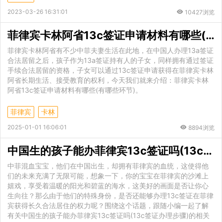
2023-03-26 16:31:01
10427浏览
菲律宾卡林阿省13c签证申请材料有哪些(有哪些环节)
菲律宾卡林阿省有不少中菲夫妻生活在此地，在中国人办理13a签证
合法居留之后，孩子作为13a签证持有人的子女，同样拥有通过签证
手续合法居留的资格，子女可以通过13c签证申请获得在菲律宾卡林
阿省长期生活、接受教育的权利，今天我们就来介绍：菲律宾卡林
阿省13c签证申请材料有哪些(有哪些环节)。
菲律宾
卡林
2025-01-01 16:06:01
8894浏览
中国生的孩子能办菲律宾13c签证吗(13c签证办理步骤)
中菲混血宝宝，他们在中国出生，却拥有菲律宾的血统，这使得他
们的未来充满了无限可能，想象一下，你的宝宝在菲律宾的沙滩上
嬉戏，享受着温暖的阳光和碧蓝的海水，这美好的画面是否让你心
生向往？那么由于他们的特殊身份，是否还能够办理13c签证在菲律
宾获得长久合法居住的权力呢？围绕这个话题，跟随小编一起了解
有关中国生的孩子能办菲律宾13c签证吗(13c签证办理步骤)的相关