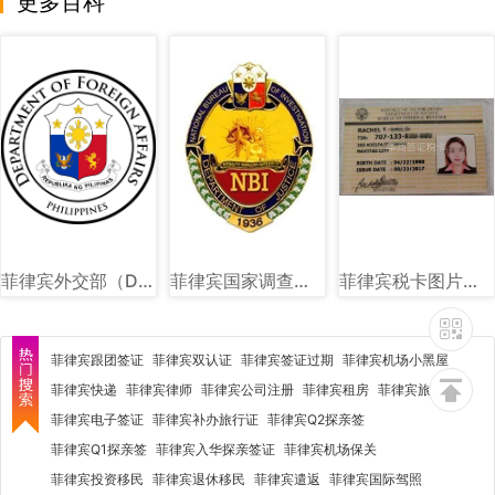
更多百科
菲律宾外交部（DFA）图文讲解
菲律宾国家调查局（NBI）图文讲解
菲律宾税卡图片样式讲解
菲律宾跟团签证
菲律宾双认证
菲律宾签证过期
菲律宾机场小黑屋
菲律宾快递
菲律宾律师
菲律宾公司注册
菲律宾租房
菲律宾旅行社
菲律宾电子签证
菲律宾补办旅行证
菲律宾Q2探亲签
菲律宾Q1探亲签
菲律宾入华探亲签证
菲律宾机场保关
菲律宾投资移民
菲律宾退休移民
菲律宾遣返
菲律宾国际驾照