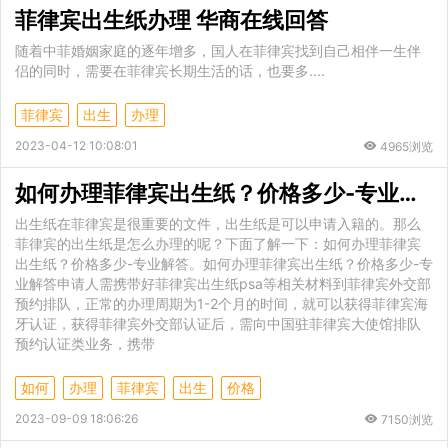
菲律宾出生纸办理 华商在线回答
随着中菲婚姻家庭的逐年增多，国人在菲律宾找到自己相伴一生伴
侣的同时，需要在菲律宾长期生活的话，也要多....
菲律宾
出生
办理
2023-04-12 10:08:01
4965浏览
如何办理菲律宾出生纸？价格多少-专业解答
出生纸在菲律宾是很重要的文件，出生纸是可以申请入籍的。那么
菲律宾的出生纸是怎么办理的呢？下面了解一下：如何办理菲律宾
出生纸？价格多少-专业解答。如何办理菲律宾出生纸？价格多少-专
业解答申请人需携带好菲律宾出生纸psa等相关材料到菲律宾外交部
预约排队，正常的办理周期为1-2个月的时间，就可以获得菲律宾海
牙认证，获得菲律宾外交部认证后，需向中国驻菲律宾大使馆排队
预约认证类业务，携带
如何
办理
菲律宾
出生
价格
2023-09-09 18:06:26
7150浏览