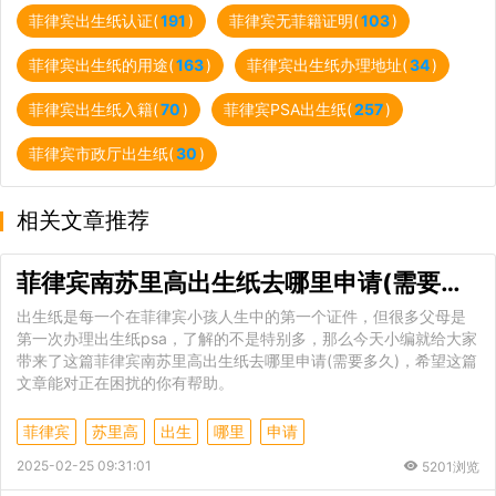
菲律宾出生纸认证(
191
)
菲律宾无菲籍证明(
103
)
菲律宾出生纸的用途(
163
)
菲律宾出生纸办理地址(
34
)
菲律宾出生纸入籍(
70
)
菲律宾PSA出生纸(
257
)
菲律宾市政厅出生纸(
30
)
相关文章推荐
菲律宾南苏里高出生纸去哪里申请(需要多久)
出生纸是每一个在菲律宾小孩人生中的第一个证件，但很多父母是
第一次办理出生纸psa，了解的不是特别多，那么今天小编就给大家
带来了这篇菲律宾南苏里高出生纸去哪里申请(需要多久)，希望这篇
文章能对正在困扰的你有帮助。
菲律宾
苏里高
出生
哪里
申请
2025-02-25 09:31:01
5201浏览