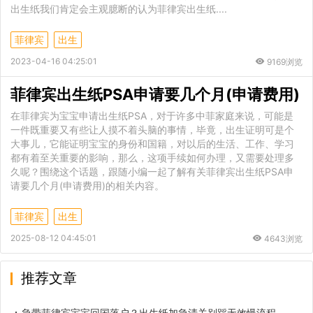
出生纸我们肯定会主观臆断的认为菲律宾出生纸....
菲律宾
出生
2023-04-16 04:25:01
9169浏览
菲律宾出生纸PSA申请要几个月(申请费用)
在菲律宾为宝宝申请出生纸PSA，对于许多中菲家庭来说，可能是
一件既重要又有些让人摸不着头脑的事情，毕竟，出生证明可是个
大事儿，它能证明宝宝的身份和国籍，对以后的生活、工作、学习
都有着至关重要的影响，那么，这项手续如何办理，又需要处理多
久呢？围绕这个话题，跟随小编一起了解有关菲律宾出生纸PSA申
请要几个月(申请费用)的相关内容。
菲律宾
出生
2025-08-12 04:45:01
4643浏览
推荐文章
急带菲律宾宝宝回国落户？出生纸加急清关别踩无效慢流程