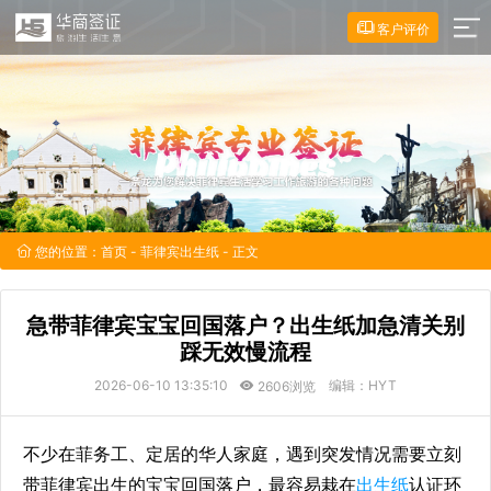
客户评价
您的位置：
首页
-
菲律宾出生纸
- 正文
急带菲律宾宝宝回国落户？出生纸加急清关别
踩无效慢流程
2026-06-10 13:35:10
编辑：HYT
2606浏览
不少在菲务工、定居的华人家庭，遇到突发情况需要立刻
带菲律宾出生的宝宝回国落户，最容易栽在
出生纸
认证环