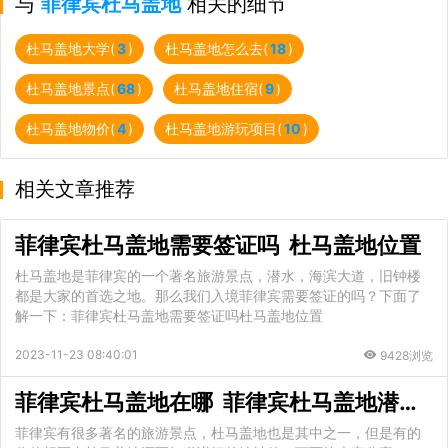
与
菲律宾杜马盖地
相关的细节
杜马盖地大学(
3
)
杜马盖地怎么去(
18
)
杜马盖地景点(
68
)
杜马盖地住宿(
9
)
杜马盖地物价(
4
)
杜马盖地游玩项目(
10
)
相关文章推荐
菲律宾杜马盖地需要签证吗 杜马盖地位置
杜马盖地是菲律宾的一个著名旅游景点，潜水，海滨大道，旧钟楼
都是大家的首选之地。那么我们入境菲律宾需要签证的吗？下面了
解一下：菲律宾杜马盖地需要签证吗杜马盖地位置
2023-11-23 08:40:01
9428浏览
菲律宾杜马盖地在哪 菲律宾杜马盖地潜水攻略
菲律宾有很多著名的旅游景点，杜马盖地也是其中之一，但是有的