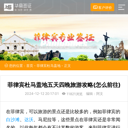
客户评价
您的位置：
首页
-
菲律宾杜马盖地
- 正文
菲律宾杜马盖地五天四晚旅游攻略(怎么前往)
2024-12-12 20:17:01
编辑：阿文
11821浏览
在菲律宾，可以旅游的景点还是比较多的，例如菲律宾的
白沙滩
、
达沃
、马尼拉等，这些景点在菲律宾还是非常闻
名的，以此每年都会有不计其数的游客，来到菲律宾进行