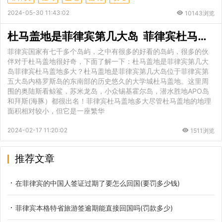
2024-05-30 11:43:02
10143浏览
杜马盖地是菲律宾第几大岛 菲律宾杜马盖地多大
菲律宾国家有七千多个岛屿，之中有很多的好看的岛屿，很多的伙
伴对于杜马盖地很好奇，下面了解一下：杜马盖地是菲律宾第几大
岛菲律宾杜马盖地多大？杜马盖地是菲律宾第几大岛位于菲律宾第
五大岛内格罗斯岛的东南部的历史悠久的大学城杜马盖地。这里周
围的奥陆斯看鲸鲨，苏米龙岛，小众锡基霍尔岛，潜水胜地APO岛
和拜斯(海豚）都很出名！菲律宾杜马盖地多大尽管杜马盖地的地理
面积相对较小，但它是一座繁华
2024-02-17 11:20:02
1511浏览
推荐文章
在菲律宾的中国人签证过期了要怎么回国(要罚多少钱)
菲律宾本格特省旅游签逾期能直接回国吗(罚款多少)