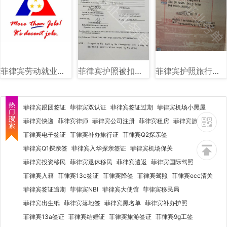
菲律宾劳动就业部（DOLE）图文讲解
菲律宾护照被扣海关单子图片样式讲解
菲律宾护照旅行证盖章图片样式
菲律宾跟团签证
菲律宾双认证
菲律宾签证过期
菲律宾机场小黑屋
菲律宾快递
菲律宾律师
菲律宾公司注册
菲律宾租房
菲律宾旅行社
菲律宾电子签证
菲律宾补办旅行证
菲律宾Q2探亲签
菲律宾Q1探亲签
菲律宾入华探亲签证
菲律宾机场保关
菲律宾投资移民
菲律宾退休移民
菲律宾遣返
菲律宾国际驾照
菲律宾入籍
菲律宾13c签证
菲律宾降签
菲律宾驾照
菲律宾ecc清关
菲律宾签证逾期
菲律宾NBI
菲律宾大使馆
菲律宾移民局
菲律宾出生纸
菲律宾落地签
菲律宾黑名单
菲律宾补办护照
菲律宾13a签证
菲律宾结婚证
菲律宾旅游签证
菲律宾9g工签