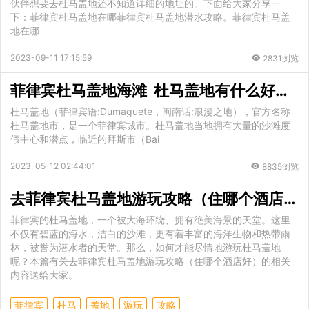
伙伴想要去杜马盖地还不知道详细的地址的。下面给大家分享一
下：菲律宾杜马盖地在哪菲律宾杜马盖地潜水攻略。菲律宾杜马盖
地在哪
2023-09-11 17:15:59
2831浏览
菲律宾杜马盖地海滩 杜马盖地有什么好玩景点
杜马盖地（菲律宾语:Dumaguete，闽南话:浪漫之地），官方名称
杜马盖地市，是一个菲律宾城市。杜马盖地当地拥有大量的沙滩度
假中心和潜点，临近的拜斯市（Bai
2023-05-12 02:44:01
8835浏览
去菲律宾杜马盖地游玩攻略（住哪个酒店好）
菲律宾的杜马盖地，一个被大海环绕、拥有绝美海景的天堂。这里
不仅有碧蓝的海水，洁白的沙滩，更有着丰富的海洋生物和热带雨
林，被誉为潜水者的天堂。那么，如何才能尽情地游玩杜马盖地
呢？本篇有关去菲律宾杜马盖地游玩攻略（住哪个酒店好）的相关
内容送给大家。
菲律宾
杜马
盖地
游玩
攻略