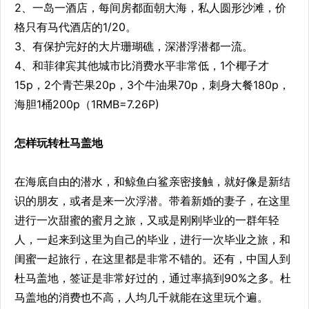
2、一岛一酒店，每间房都面朝大海，私人圆形沙滩，价
格只有马代酒店的1/20。
3、有保护完好的大片珊瑚礁，深潜浮潜都一流。
4、和菲律宾其他城市比消费水平非常低，1个椰子才
15p，2个青芒果20p，3个牛油果70p，刺身大餐180p，
海胆1桶200p（1RMB=7.26P)
怎样玩转杜马盖地
在海底自由的潜水，和鲸鱼白鲨亲密接触，就好像是新结
识的朋友，或者是来一次浮潜。带着新婚的妻子，在这里
进行一次甜蜜的蜜月之旅，又或是刚刚毕业的一群年轻
人，一起来到这里为自己的毕业，进行一次毕业之旅，和
闺蜜一起旅行，在这里都是非常不错的。还有，中国人到
杜马盖地，签证是非常好过的，通过率搞到90%之多。杜
马盖地的消费也不高，人均几千就能在这里玩个遍。