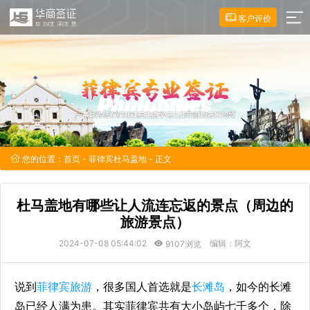
客户评价
您的位置：
首页
-
菲律宾杜马盖地
- 正文
杜马盖地有哪些让人流连忘返的景点（周边的
旅游景点）
2024-07-08 05:44:02
编辑：阿文
9107浏览
说到
菲律宾旅游
，很多国人首选就是
长滩岛
，如今的长滩
岛已经人满为患。其实菲律宾共有大小岛屿七千多个，除