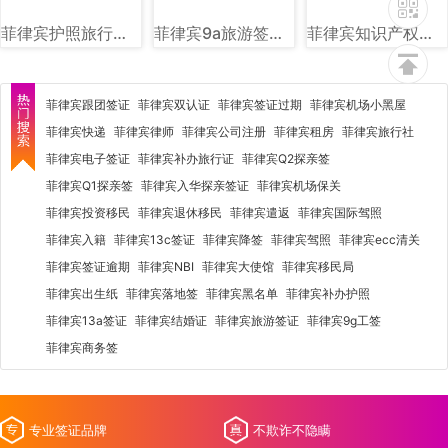
菲律宾护照旅行证盖章图片样式
菲律宾9a旅游签样式图片
菲律宾知识产权局（IPOPHL）图文讲解
菲律宾跟团签证
菲律宾双认证
菲律宾签证过期
菲律宾机场小黑屋
菲律宾快递
菲律宾律师
菲律宾公司注册
菲律宾租房
菲律宾旅行社
菲律宾电子签证
菲律宾补办旅行证
菲律宾Q2探亲签
菲律宾Q1探亲签
菲律宾入华探亲签证
菲律宾机场保关
菲律宾投资移民
菲律宾退休移民
菲律宾遣返
菲律宾国际驾照
菲律宾入籍
菲律宾13c签证
菲律宾降签
菲律宾驾照
菲律宾ecc清关
菲律宾签证逾期
菲律宾NBI
菲律宾大使馆
菲律宾移民局
菲律宾出生纸
菲律宾落地签
菲律宾黑名单
菲律宾补办护照
菲律宾13a签证
菲律宾结婚证
菲律宾旅游签证
菲律宾9g工签
菲律宾商务签
专业签证品牌
不欺诈不隐瞒