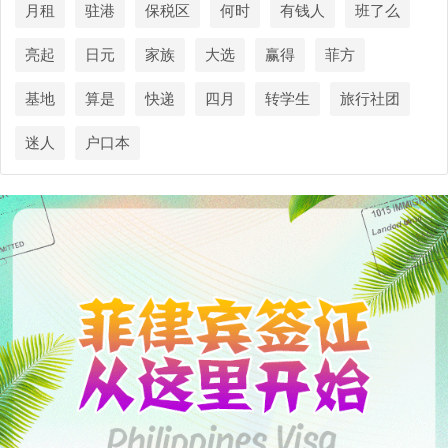
月租
驻港
保税区
何时
有钱人
班了么
亮起
日元
家族
大选
赢得
菲方
基地
算是
快递
四月
转学生
旅行社团
迷人
户口本