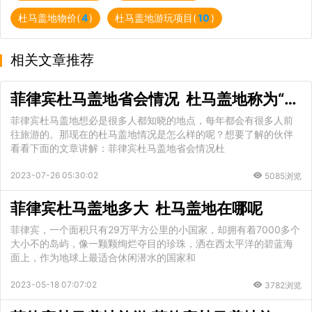
杜马盖地物价(
4
)
杜马盖地游玩项目(
10
)
相关文章推荐
菲律宾杜马盖地省会情况 杜马盖地称为“大学城”原因
菲律宾杜马盖地想必是很多人都知晓的地点，每年都会有很多人前
往旅游的。那现在的杜马盖地情况是怎么样的呢？想要了解的伙伴
看看下面的文章讲解：菲律宾杜马盖地省会情况杜
2023-07-26 05:30:02
5085浏览
菲律宾杜马盖地多大 杜马盖地在哪呢
菲律宾，一个面积只有29万平方公里的小国家，却拥有着7000多个
大小不的岛屿，像一颗颗绚烂夺目的珍珠，洒在西太平洋的碧蓝海
面上，作为地球上最适合休闲潜水的国家和
2023-05-18 07:07:02
3782浏览