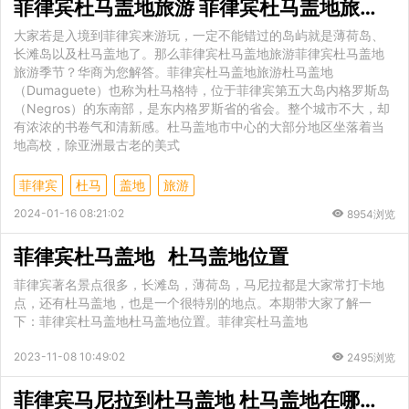
菲律宾杜马盖地旅游 菲律宾杜马盖地旅游季节
大家若是入境到菲律宾来游玩，一定不能错过的岛屿就是薄荷岛、
长滩岛以及杜马盖地了。那么菲律宾杜马盖地旅游菲律宾杜马盖地
旅游季节？华商为您解答。菲律宾杜马盖地旅游杜马盖地
（Dumaguete）也称为杜马格特，位于菲律宾第五大岛内格罗斯岛
（Negros）的东南部，是东内格罗斯省的省会。整个城市不大，却
有浓浓的书卷气和清新感。杜马盖地市中心的大部分地区坐落着当
地高校，除亚洲最古老的美式
菲律宾
杜马
盖地
旅游
2024-01-16 08:21:02
8954浏览
菲律宾杜马盖地 杜马盖地位置
菲律宾著名景点很多，长滩岛，薄荷岛，马尼拉都是大家常打卡地
点，还有杜马盖地，也是一个很特别的地点。本期带大家了解一
下：菲律宾杜马盖地杜马盖地位置。菲律宾杜马盖地
2023-11-08 10:49:02
2495浏览
菲律宾马尼拉到杜马盖地 杜马盖地在哪个位置