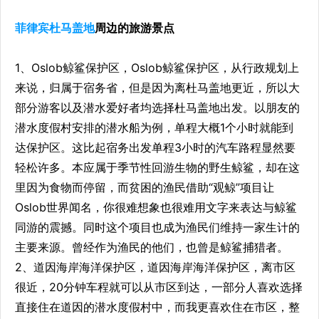
菲律宾杜马盖地
周边的旅游景点
1、Oslob鲸鲨保护区，Oslob鲸鲨保护区，从行政规划上
来说，归属于宿务省，但是因为离杜马盖地更近，所以大
部分游客以及潜水爱好者均选择杜马盖地出发。以朋友的
潜水度假村安排的潜水船为例，单程大概1个小时就能到
达保护区。这比起宿务出发单程3小时的汽车路程显然要
轻松许多。本应属于季节性回游生物的野生鲸鲨，却在这
里因为食物而停留，而贫困的渔民借助“观鲸”项目让
Oslob世界闻名，你很难想象也很难用文字来表达与鲸鲨
同游的震撼。同时这个项目也成为渔民们维持一家生计的
主要来源。曾经作为渔民的他们，也曾是鲸鲨捕猎者。
2、道因海岸海洋保护区，道因海岸海洋保护区，离市区
很近，20分钟车程就可以从市区到达，一部分人喜欢选择
直接住在道因的潜水度假村中，而我更喜欢住在市区，整