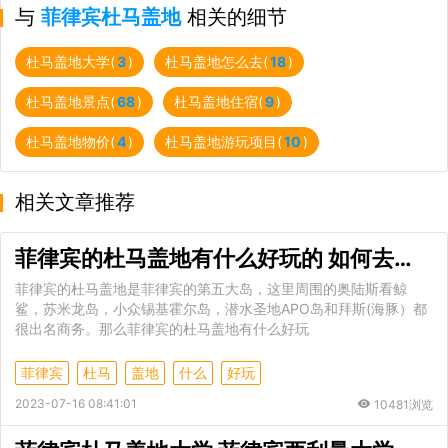
与
菲律宾杜马盖地
相关的细节
杜马盖地大学(
3
)
杜马盖地怎么去(
18
)
杜马盖地景点(
68
)
杜马盖地住宿(
9
)
杜马盖地物价(
4
)
杜马盖地游玩项目(
10
)
相关文章推荐
菲律宾的杜马盖地有什么好玩的 如何去菲律宾的杜马盖地
菲律宾的杜马盖地是菲律宾的第五大岛，这里周围的奥陆斯看鲸
鲨，苏米龙岛，小众锡基霍尔岛，潜水圣地APO岛和拜斯(海豚）都
很出名商务。那么菲律宾的杜马盖地有什么好玩
菲律宾
杜马
盖地
什么
好玩
2023-07-16 08:41:01
10481浏览