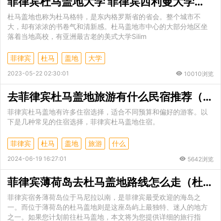
菲律宾杜马盖地大学 菲律宾西利曼大学全面介绍
杜马盖地也称为杜马格特，是东内格罗斯省的省会。整个城市不
大，却有浓浓的书卷气和清新感。杜马盖地市中心的大部分地区坐
落着当地高校，有亚洲最古老的美式大学Silim
菲律宾
杜马
盖地
大学
2023-05-22 02:30:01
10010浏览
去菲律宾杜马盖地旅游有什么民宿推荐（杜马盖地需要签证吗）
菲律宾杜马盖地有许多住宿选择，适合不同预算和偏好的游客。以
下是几种常见的住宿选择，菲律宾杜马盖地住宿。
菲律宾
杜马
盖地
旅游
什么
2024-06-19 16:27:01
5642浏览
菲律宾薄荷岛去杜马盖地路线怎么走（杜马盖地的美食）
​菲律宾宿务薄荷岛位于马尼拉以南，是菲律宾最受欢迎的海岛之
一。而位于薄荷岛的杜马盖地则是这座岛屿上最独特、迷人的地方
之一。如果您计划前往杜马盖地，本文将为您提供详细的旅行指