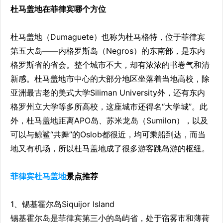
杜马盖地在菲律宾哪个方位
杜马盖地（Dumaguete）也称为杜马格特，位于菲律宾
第五大岛——内格罗斯岛（Negros）的东南部，是东内
格罗斯省的省会。整个城市不大，却有浓浓的书卷气和清
新感。杜马盖地市中心的大部分地区坐落着当地高校，除
亚洲最古老的美式大学Siliman University外，还有东内
格罗州立大学等多所高校，这座城市还得名“大学城”。此
外，杜马盖地距离APO岛、苏米龙岛（Sumilon），以及
可以与鲸鲨“共舞”的Oslob都很近，均可乘船到达，而当
地又有机场，所以杜马盖地成了很多游客跳岛游的枢纽。
菲律宾杜马盖地
景点推荐
1、锡基霍尔岛Siquijor Island
锡基霍尔岛是菲律宾第三小的岛屿省，处于宿雾市和薄荷