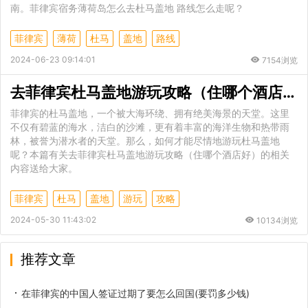
南。菲律宾宿务薄荷岛怎么去杜马盖地 路线怎么走呢？
菲律宾
薄荷
杜马
盖地
路线
2024-06-23 09:14:01
7154浏览
去菲律宾杜马盖地游玩攻略（住哪个酒店好）
菲律宾的杜马盖地，一个被大海环绕、拥有绝美海景的天堂。这里
不仅有碧蓝的海水，洁白的沙滩，更有着丰富的海洋生物和热带雨
林，被誉为潜水者的天堂。那么，如何才能尽情地游玩杜马盖地
呢？本篇有关去菲律宾杜马盖地游玩攻略（住哪个酒店好）的相关
内容送给大家。
菲律宾
杜马
盖地
游玩
攻略
2024-05-30 11:43:02
10134浏览
推荐文章
在菲律宾的中国人签证过期了要怎么回国(要罚多少钱)