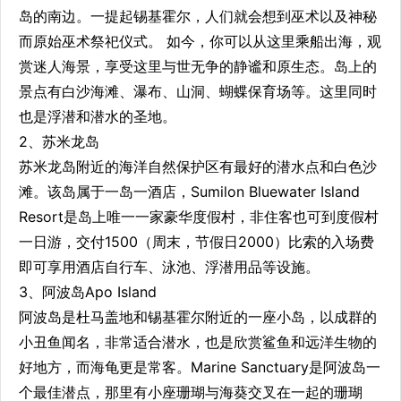
岛的南边。一提起锡基霍尔，人们就会想到巫术以及神秘
而原始巫术祭祀仪式。 如今，你可以从这里乘船出海，观
赏迷人海景，享受这里与世无争的静谧和原生态。岛上的
景点有白沙海滩、瀑布、山洞、蝴蝶保育场等。这里同时
也是浮潜和潜水的圣地。
2、苏米龙岛
苏米龙岛附近的海洋自然保护区有最好的潜水点和白色沙
滩。该岛属于一岛一酒店，Sumilon Bluewater Island
Resort是岛上唯一一家豪华度假村，非住客也可到度假村
一日游，交付1500（周末，节假日2000）比索的入场费
即可享用酒店自行车、泳池、浮潜用品等设施。
3、阿波岛Apo Island
阿波岛是杜马盖地和锡基霍尔附近的一座小岛，以成群的
小丑鱼闻名，非常适合潜水，也是欣赏鲨鱼和远洋生物的
好地方，而海龟更是常客。Marine Sanctuary是阿波岛一
个最佳潜点，那里有小座珊瑚与海葵交叉在一起的珊瑚