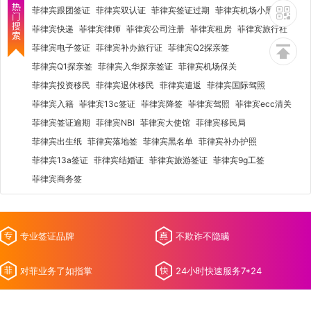
菲律宾跟团签证
菲律宾双认证
菲律宾签证过期
菲律宾机场小黑屋
菲律宾快递
菲律宾律师
菲律宾公司注册
菲律宾租房
菲律宾旅行社
菲律宾电子签证
菲律宾补办旅行证
菲律宾Q2探亲签
菲律宾Q1探亲签
菲律宾入华探亲签证
菲律宾机场保关
菲律宾投资移民
菲律宾退休移民
菲律宾遣返
菲律宾国际驾照
菲律宾入籍
菲律宾13c签证
菲律宾降签
菲律宾驾照
菲律宾ecc清关
菲律宾签证逾期
菲律宾NBI
菲律宾大使馆
菲律宾移民局
菲律宾出生纸
菲律宾落地签
菲律宾黑名单
菲律宾补办护照
菲律宾13a签证
菲律宾结婚证
菲律宾旅游签证
菲律宾9g工签
菲律宾商务签
专业签证品牌
不欺诈不隐瞒
对菲业务了如指掌
24小时快速服务7*24