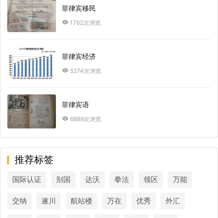
菲律宾移民
1762次浏览
菲律宾经济
5274次浏览
菲律宾语
6889次浏览
推荐标签
国际认证
别国
达沃
拳法
领区
万能
交纳
遂川
航站楼
万在
优秀
外汇