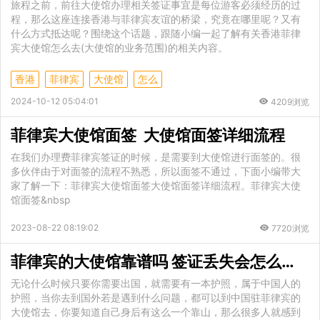
旅程之前，前往大使馆办理相关签证事宜是每位游客必须经历的过
程，那么这座连接香港与菲律宾友谊的桥梁，究竟在哪里呢？又有
什么方式抵达呢？围绕这个话题，跟随小编一起了解有关香港菲律
宾大使馆怎么去(大使馆的业务范围)的相关内容。
香港
菲律宾
大使馆
怎么
2024-10-12 05:04:01
4209浏览
菲律宾大使馆面签 大使馆面签详细流程
在我们办理费菲律宾签证的时候，是需要到大使馆进行面签的。很
多伙伴由于对面签的流程不熟悉，所以面签不通过，下面小编带大
家了解一下：菲律宾大使馆面签大使馆面签详细流程。菲律宾大使
馆面签&nbsp
2023-08-22 08:19:02
7720浏览
菲律宾的大使馆靠谱吗 签证丢失会怎么处理
无论什么时候只要你需要出国，就需要有一本护照，属于中国人的
护照，当你去到国外若是遇到什么问题，都可以到中国驻菲律宾的
大使馆去，你要知道自己身后有这么一个靠山，那么很多人就感到