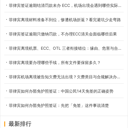
菲律宾签证逾期结清罚款未办 ECC，机场出境会遇到哪些实际问题
菲律宾离境材料准备不到位，惨遭机场折返？看完避坑少走弯路
菲律宾签证逾期只缴纳罚款，不办理ECC清关会面临哪些后果
菲律宾离境机票、ECC、OTL 三者衔接错位：缘由、危害与合规排布技巧
菲律宾离境要办理哪些手续，所有文件要保留多久？
菲律宾机场离境被告知欠费无法出境？欠费类目与合规解决办法详解
菲律宾如何办豁免护照签证：中国公民14天免签的正确姿势
菲律宾如何办豁免护照签证：先把「免签」这件事说清楚
最新排行