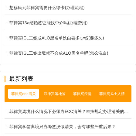
想移民到菲律宾需要什么绿卡(办理流程)
菲律宾13a结婚签证能找中介吗(办理费用)
菲律宾IGL工签成ALO黑名单洗白要多少钱(要多久)
菲律宾IGL工签出境就不会成ALO黑名单吗(怎么洗白)
最新列表
菲律宾ecc清关
菲律宾落地签
菲律宾疫情
菲律宾风土人情
菲律宾离境什么情况下必须办ECC清关？未按规定办理清关的实际后果
菲律宾学签离境只办降签没做清关，会有哪些严重后果？