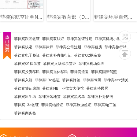
菲律宾航空证明NTSP图片样式讲解
菲律宾教育部（DEPED）图文讲解
菲律宾环境自然资源部（DENR）图文讲解
菲律宾跟团签证
菲律宾双认证
菲律宾签证过期
菲律宾机场小黑屋
菲律宾快递
菲律宾律师
菲律宾公司注册
菲律宾租房
菲律宾旅行社
菲律宾电子签证
菲律宾补办旅行证
菲律宾Q2探亲签
菲律宾Q1探亲签
菲律宾入华探亲签证
菲律宾机场保关
菲律宾投资移民
菲律宾退休移民
菲律宾遣返
菲律宾国际驾照
菲律宾入籍
菲律宾13c签证
菲律宾降签
菲律宾驾照
菲律宾ecc清关
菲律宾签证逾期
菲律宾NBI
菲律宾大使馆
菲律宾移民局
菲律宾出生纸
菲律宾落地签
菲律宾黑名单
菲律宾补办护照
菲律宾13a签证
菲律宾结婚证
菲律宾旅游签证
菲律宾9g工签
菲律宾商务签