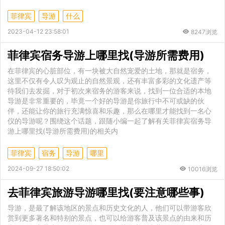
菲律宾
导游
什么
2023-04-12 23:58:01
8247浏览
菲律宾宿务导游上哪里找(导游所需费用)
在菲律宾的心脏部位，有一块被大自然宠爱的土地，那就是宿务，
这里不仅有令人叹为观止的自然景观，还有丰富多彩的文化遗产等
待我们去发掘，对于初次来宿务的游客来说，找到一位合适的本地
导游是非常重要的，毕竟一个好的导游是你旅行中不可或缺的伙
伴，还能让你的旅行充满惊喜和乐趣，那么在哪里才能找到一名心
仪的导游呢？围绕这个话题，跟随小编一起了解有关菲律宾宿务导
游上哪里找(导游所需费用)的相关内
菲律宾
宿务
导游
哪里
2024-09-27 18:50:02
10016浏览
去菲律宾旅游导游哪里找(要注意哪些事)
导游，是最了解该地区的景点和历史文化的人，他们可以带游客欣
赏到更多著名和特别的景点，也可以给游客普及该景点的由来和历