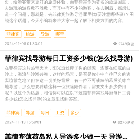
史，给游客带来更好的旅游体验，而菲律宾作为著名的旅游国度，
去游玩的游客数不胜数，而其中有不少的游客，在去到后，都想知
道一个问题，那就是，去菲律宾旅游导游哪里找(要注意哪些事)？围
绕这个话题，今天小编就来带大家一起了解下相关方面的内容。
菲律宾
旅游
导游
哪里
2024-11-08 01:30:01
2748浏览
菲律宾找导游每日工资多少钱(怎么找导游)
在菲律宾这片热带天堂，阳光透过椰子树的缝隙，洒落在细腻的白
沙上，海浪与沙滩共舞，这样的场景，是否是你心中向往已久的逃
离喧嚣之地？但在这一切美好背后，有一位不可或缺的幕后英雄当
地导游，那么想要聘请这样一位旅途陪伴者，需要支出多少费用
呢？以这个为话题，相信你可以在以下这篇菲律宾找导游每日工资
多少钱(怎么找导游)的文章里找到答案。
菲律宾
导游
每日
工资
多少
2024-11-13 15:59:01
6070浏览
菲律宾薄荷岛私人导游多少钱一天 导游怎么找