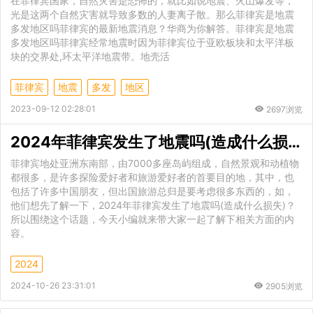
在菲律宾国家，自然灾害是恐怖的，就比如说地震、火山爆发等，
光是这两个自然灾害就导致多数的人妻离子散。那么菲律宾是地震
多发地区吗菲律宾的最新地震消息？华商为你解答。菲律宾是地震
多发地区吗菲律宾经常地震时因为菲律宾位于亚欧板块和太平洋板
块的交界处,环太平洋地震带。地壳活
菲律宾
地震
多发
地区
2023-09-12 02:28:01
2697浏览
2024年菲律宾发生了地震吗(造成什么损失)
菲律宾地处亚洲东南部，由7000多座岛屿组成，自然景观和动植物
都很多，是许多探险爱好者和旅游爱好者的首要目的地，其中，也
包括了许多中国朋友，但出国旅游总归是要考虑很多东西的，如，
他们想先了解一下，2024年菲律宾发生了地震吗(造成什么损失)？
所以围绕这个话题，今天小编就来带大家一起了解下相关方面的内
容。
2024
2024-10-26 23:31:01
2905浏览