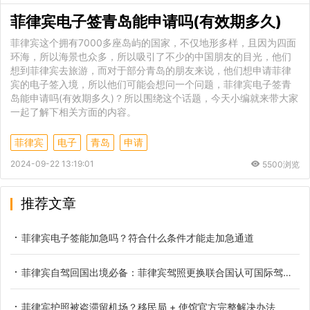
菲律宾电子签青岛能申请吗(有效期多久)
菲律宾这个拥有7000多座岛屿的国家，不仅地形多样，且因为四面
环海，所以海景也众多，所以吸引了不少的中国朋友的目光，他们
想到菲律宾去旅游，而对于部分青岛的朋友来说，他们想申请菲律
宾的电子签入境，所以他们可能会想问一个问题，菲律宾电子签青
岛能申请吗(有效期多久)？所以围绕这个话题，今天小编就来带大家
一起了解下相关方面的内容。
菲律宾
电子
青岛
申请
2024-09-22 13:19:01
5500浏览
推荐文章
菲律宾电子签能加急吗？符合什么条件才能走加急通道
菲律宾自驾回国出境必备：菲律宾驾照更换联合国认可国际驾照完整教程
菲律宾护照被盗滞留机场？移民局 + 使馆官方完整解决办法