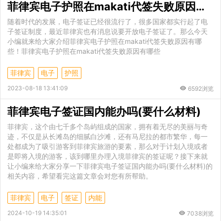
菲律宾电子护照在makati代签失败原因有哪些
随着时代的发展，电子签证已经很流行了，很多国家都实行起了电
子签证制度，最近菲律宾也有消息说要开放电子签证了。那么今天
小编就来给大家介绍菲律宾电子护照在makati代签失败原因有哪
些！菲律宾电子护照在makati代签失败原因有哪些
菲律宾
电子
护照
2023-08-18 13:41:09
6592浏览
菲律宾电子签证国内能办吗(要什么材料)
菲律宾，这个由七千多个岛屿组成的国家，拥有着无尽的美丽与奇
迹，不仅是从长滩岛的细腻白沙滩，还有马尼拉的都市繁华，每一
处都成为了吸引游客到菲律宾旅游的要素，那么对于计划入境或者
是即将入境的游客，该到哪里办理入境菲律宾的签证呢？接下来就
让小编来给大家分享一下菲律宾电子签证国内能办吗(要什么材料)的
相关内容，希望看完这篇文章会对您有所帮助。
菲律宾
电子
签证
内能
2024-10-19 14:35:01
7038浏览