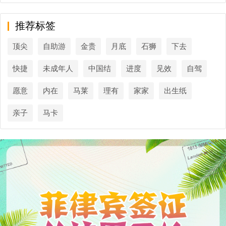
推荐标签
顶尖
自助游
金贵
月底
石狮
下去
快捷
未成年人
中国结
进度
见效
自驾
愿意
内在
马莱
理有
家家
出生纸
亲子
马卡