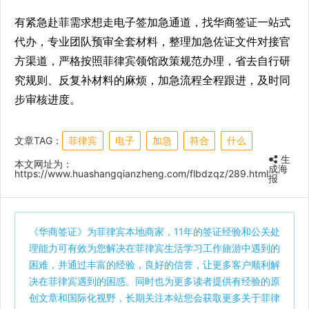
有紧急赴菲需求想走电子签加急通道，找华商签证一站式
代办，专业团队预审全套材料，整理加急佐证文件对接官
方渠道，严格按照菲律宾领馆政策规范办理，省去自行研
究规则、反复补材料的麻烦，加急流程全程跟进，及时同
步审核进度。
文章TAG：
菲律宾
电子
加急
符合
什么
生
本文网址为：
成海
https://www.huashangqianzheng.com/flbdzqz/289.html
报
《
华商签证
》为菲律宾本地商家，11年的签证经验和公关处
理能力可有效为您解决在菲律宾生活学习工作旅游中遇到的
困难，并通过丰富的经验，良好的信誉，让更多客户顺利解
决在菲律宾遇到的困惑。同时也为更多读者提供有经验的原
创文章和国际化视野，长期关注本站您会获取更多关于菲律