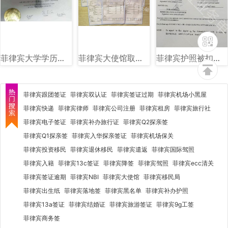
菲律宾大学学历图片样式讲解
菲律宾大使馆取证单图片样式讲解
菲律宾护照被扣海关单子图片样式讲解
菲律宾跟团签证
菲律宾双认证
菲律宾签证过期
菲律宾机场小黑屋
菲律宾快递
菲律宾律师
菲律宾公司注册
菲律宾租房
菲律宾旅行社
菲律宾电子签证
菲律宾补办旅行证
菲律宾Q2探亲签
菲律宾Q1探亲签
菲律宾入华探亲签证
菲律宾机场保关
菲律宾投资移民
菲律宾退休移民
菲律宾遣返
菲律宾国际驾照
菲律宾入籍
菲律宾13c签证
菲律宾降签
菲律宾驾照
菲律宾ecc清关
菲律宾签证逾期
菲律宾NBI
菲律宾大使馆
菲律宾移民局
菲律宾出生纸
菲律宾落地签
菲律宾黑名单
菲律宾补办护照
菲律宾13a签证
菲律宾结婚证
菲律宾旅游签证
菲律宾9g工签
菲律宾商务签