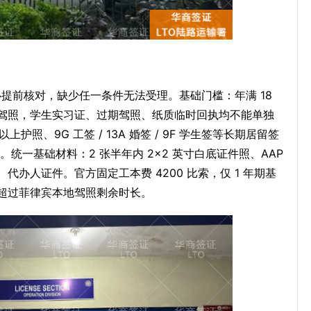
必提前核对，缺少任一条件无法受理。基础门槛：年满 18
体驾照，学生实习证、过期驾照、纸质临时回执均不能单独
上护照、9G 工签 / 13A 婚签 / 9F 学生签等长期居留签
统一基础材料：2 张半年内 2×2 英寸白底证件照、AAP
办人证件。官方固定工本费 4200 比索，仅 1 年期基
超过菲律宾本地驾照剩余时长。