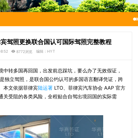
律宾驾照更换联合国认可国际驾照完整教程
08:52
编辑：HYT
8772浏览
境中转多国再回国，出发前总踩坑，要么办了无效假证，
 不是独立驾照，是联合国公约认可的多国语言翻译凭证，跨
。本文依据菲律宾
陆运署
LTO、菲律宾汽车协会 AAP 官方
通关受阻的各类风险，全程贴合自驾出境回国的实际需