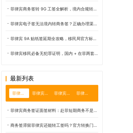
菲律宾商务签转 9G 工签全解析，境内合规转签不走弯路
菲律宾电子签无法境内转商务签？正确办理渠道一次性讲清
菲律宾 9A 贴纸签延期全攻略，移民局官方标准流程一次性讲透
菲律宾移民必备无犯罪证明，国内 + 在菲两套办理标准全解析
最新列表
菲律宾商务签
菲律宾巧克力山
菲律宾电子签证
菲律宾13a签证
菲律宾商务签证面签材料：赴菲短期商务不是旅游签那一套
商务签滞留菲律宾还能转工签吗？官方转换门槛与自查方法详解