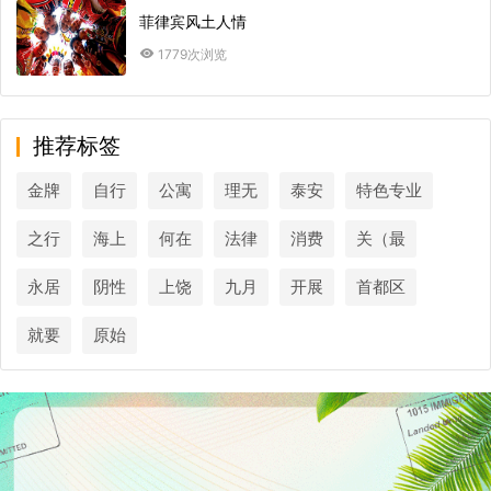
菲律宾风土人情
1779次浏览
推荐标签
金牌
自行
公寓
理无
泰安
特色专业
之行
海上
何在
法律
消费
关（最
永居
阴性
上饶
九月
开展
首都区
就要
原始