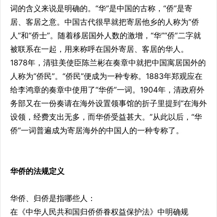
词的含义来说是明确的。“华”是中国的古称，“侨”是寄
居、客居之意。中国古代很早就把寄居他乡的人称为“侨
人”和“侨士”。随着移居国外人数的激增，“华”“侨”二字就
被联系在一起，用来称呼在国外寄居、客居的华人。
1878年，清驻美使臣陈兰彬在奏章中就把中国寓居国外的
人称为“侨民”。“侨民”便成为一种专称。1883年郑观应在
给李鸿章的奏章中使用了“华侨”一词。1904年，清政府外
务部又在一份奏请在海外设置领事馆的折子里提到“在海外
设领，经费支出无多，而华侨受益甚大。”从此以后，“华
侨”一词普遍成为寄居海外的中国人的一种专称了。
华侨的法规定义
华侨、归侨是指哪些人：
在《中华人民共和国归侨侨眷权益保护法》中明确规