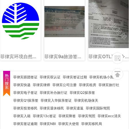
菲律宾环境自然资源部（DENR）图文讲解
菲律宾9a旅游签样式图片
菲律宾OTL离境令图片样式讲解
菲律宾跟团签证
菲律宾双认证
菲律宾签证过期
菲律宾机场小黑屋
菲律宾快递
菲律宾律师
菲律宾公司注册
菲律宾租房
菲律宾旅行社
菲律宾电子签证
菲律宾补办旅行证
菲律宾Q2探亲签
菲律宾Q1探亲签
菲律宾入华探亲签证
菲律宾机场保关
菲律宾投资移民
菲律宾退休移民
菲律宾遣返
菲律宾国际驾照
菲律宾入籍
菲律宾13c签证
菲律宾降签
菲律宾驾照
菲律宾ecc清关
菲律宾签证逾期
菲律宾NBI
菲律宾大使馆
菲律宾移民局