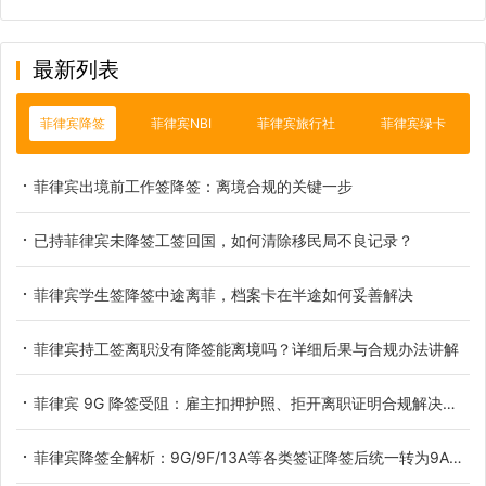
最新列表
菲律宾降签
菲律宾NBI
菲律宾旅行社
菲律宾绿卡
菲律宾出境前工作签降签：离境合规的关键一步
已持菲律宾未降签工签回国，如何清除移民局不良记录？
菲律宾学生签降签中途离菲，档案卡在半途如何妥善解决
菲律宾持工签离职没有降签能离境吗？详细后果与合规办法讲解
菲律宾 9G 降签受阻：雇主扣押护照、拒开离职证明合规解决办法
菲律宾降签全解析：9G/9F/13A等各类签证降签后统一转为9A旅游签，附OTL离境令深度解读