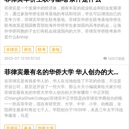
菲律宾是一个发展中的经济体，拥有丰富的就业机会和职业发展潜
力，通过参加华侨生联考基地的考试和培训，学生可以增强自己的
竞争力等，菲律宾华侨生联考基地。菲律宾华侨生联考基地华侨生
联考政策是我国教育部给海外华侨学生参加国内高考的机会，让海
外华侨同胞的子女们有机会就读国内的大学。菲律宾华侨联考条件
是什么&nbsp
菲律宾
侨生
联考
基地
2023-07-12 00:57:02
10517浏览
菲律宾最有名的华侨大学 华人创办的大学有哪些
在菲律宾是有很多华人的，华人在当地创造了不菲的价值，不仅是
开设公司，甚至还开设了一些大学。那么今天小编就来给大家介绍
菲律宾最有名的华侨大学华人创办的大学有哪些！中正学院
(ChiangKaiShekCollege)菲律宾中正学院是由菲律宾华裔创办的唯
一一所高等学府，现在有研究所、大学、中学、小学、幼稚园，全
院师生最多时将近七千人。学院创办于1939年，未及三年太平洋战
争爆发，马尼
菲律宾
有名
华侨大学