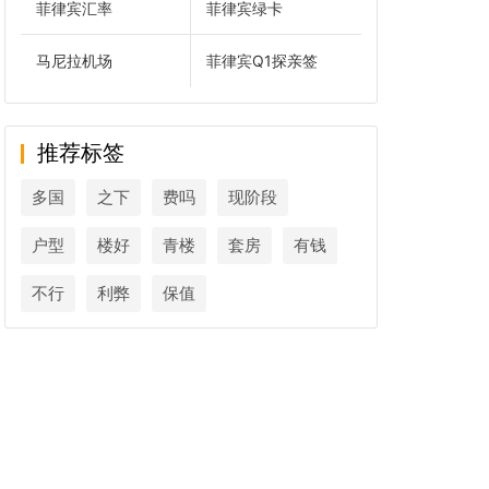
菲律宾汇率
菲律宾绿卡
马尼拉机场
菲律宾Q1探亲签
推荐标签
多国
之下
费吗
现阶段
户型
楼好
青楼
套房
有钱
不行
利弊
保值