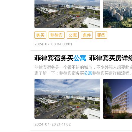
购买
菲律宾
公寓
条件
哪些
2024-07-03 04:03:01
菲律宾宿务买
公寓
菲律宾买房详
菲律宾宿务是一个很不错的城市，不少外籍人想要此
家了解一下：菲律宾宿务买
公寓
菲律宾买房详细流程
2024-04-26 21:41:02