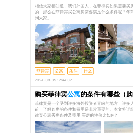
相信大家都知道，我们外国人，在菲律宾如果需要买
的，那么在菲律宾买公寓房需要满足什么条件呢？华
到大家。
菲律宾
公寓
条件
什么
2024-08-05 12:44:02
购买菲律宾
公寓
的条件有哪些（购
菲律宾是一个受到许多海外投资者青睐的地方，许多
前，了解购房的条件和费用是非常重要的。本文将详
律宾公寓买房条件及费用 买房的性价比如何?