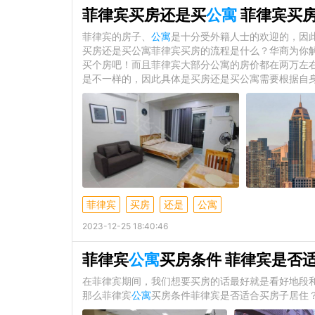
菲律宾买房还是买
公寓
菲律宾买
菲律宾的房子、
公寓
是十分受外籍人士的欢迎的，因
买房还是买公寓菲律宾买房的流程是什么？华商为你
买个房吧！而且菲律宾大部分公寓的房价都在两万左
是不一样的，因此具体是买房还是买公寓需要根据自
菲律宾
买房
还是
公寓
2023-12-25 18:40:46
菲律宾
公寓
买房条件 菲律宾是否
在菲律宾期间，我们想要买房的话最好就是看好地段
那么菲律宾
公寓
买房条件菲律宾是否适合买房子居住