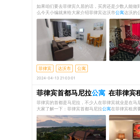
如果咱们要去菲律宾久居的话，买房还是少数人能做
么今天小编就来给大家介绍菲律宾达沃市
公寓
达沃的
菲律宾
达沃市
公寓
2024-04-13 21:03:01
菲律宾首都马尼拉
公寓
在菲律宾
菲律宾的首都是马尼拉，不少人在菲律宾就业是在马
大家了解一下：菲律宾首都马尼拉
公寓
在菲律宾租房