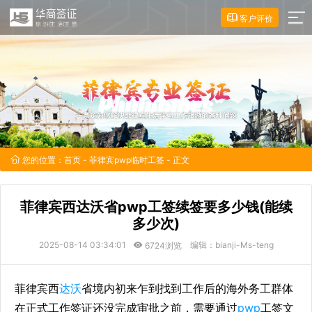
客户评价
您的位置：
首页
-
菲律宾pwp临时工签
- 正文
菲律宾西达沃省pwp工签续签要多少钱(能续
多少次)
2025-08-14 03:34:01
编辑：bianji-Ms-teng
6724浏览
菲律宾西
达沃
省境内初来乍到找到工作后的海外务工群体
在正式工作签证还没完成审批之前，需要通过
pwp
工签文