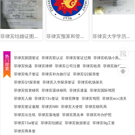
菲律宾结婚证图片样式讲解
菲律宾预算和管理部（DBM）图文讲解
菲律宾大学学历图片样式讲解
菲律宾跟团签证
菲律宾双认证
菲律宾签证过期
菲律宾机场小黑屋
菲律宾快递
菲律宾律师
菲律宾公司注册
菲律宾租房
菲律宾旅行社
菲律宾电子签证
菲律宾补办旅行证
菲律宾Q2探亲签
菲律宾Q1探亲签
菲律宾入华探亲签证
菲律宾机场保关
菲律宾投资移民
菲律宾退休移民
菲律宾遣返
菲律宾国际驾照
菲律宾入籍
菲律宾13c签证
菲律宾降签
菲律宾驾照
菲律宾ecc清关
菲律宾签证逾期
菲律宾NBI
菲律宾大使馆
菲律宾移民局
菲律宾出生纸
菲律宾落地签
菲律宾黑名单
菲律宾补办护照
菲律宾13a签证
菲律宾结婚证
菲律宾旅游签证
菲律宾9g工签
菲律宾商务签