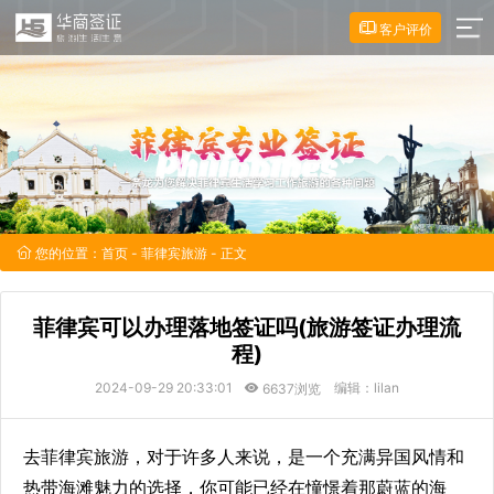
客户评价
您的位置：
首页
-
菲律宾旅游
- 正文
菲律宾可以办理落地签证吗(旅游签证办理流
程)
2024-09-29 20:33:01
编辑：lilan
6637浏览
去菲律宾旅游，对于许多人来说，是一个充满异国风情和
热带海滩魅力的选择，你可能已经在憧憬着那蔚蓝的海