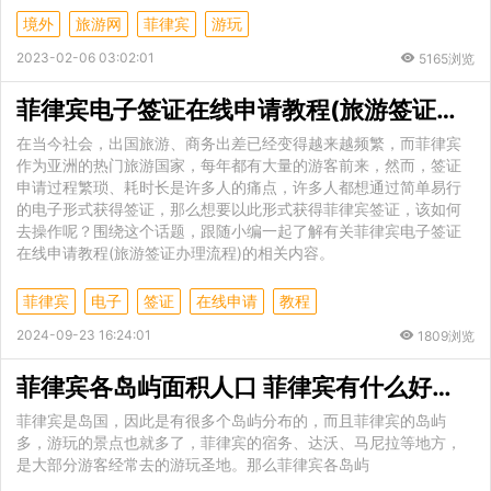
境外
旅游网
菲律宾
游玩
2023-02-06 03:02:01
5165浏览
菲律宾电子签证在线申请教程(旅游签证办理流程)
在当今社会，出国旅游、商务出差已经变得越来越频繁，而菲律宾
作为亚洲的热门旅游国家，每年都有大量的游客前来，然而，签证
申请过程繁琐、耗时长是许多人的痛点，许多人都想通过简单易行
的电子形式获得签证，那么想要以此形式获得菲律宾签证，该如何
去操作呢？围绕这个话题，跟随小编一起了解有关菲律宾电子签证
在线申请教程(旅游签证办理流程)的相关内容。
菲律宾
电子
签证
在线申请
教程
2024-09-23 16:24:01
1809浏览
菲律宾各岛屿面积人口 菲律宾有什么好玩的地方
菲律宾是岛国，因此是有很多个岛屿分布的，而且菲律宾的岛屿
多，游玩的景点也就多了，菲律宾的宿务、达沃、马尼拉等地方，
是大部分游客经常去的游玩圣地。那么菲律宾各岛屿