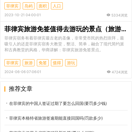
菲律宾
岛屿
面积
人口
2023-10-21 04:00:01
5334浏览
菲律宾旅游免签值得去游玩的景点（旅游能办理落地签吗）
菲律宾宿务有着菲律宾最古老的圣像，非常受市民的热烈崇拜，最
吸引人的还是菲律宾宿务大教堂，整洁、简单，融合了现代简约派
和古典教堂的风格，华商讲解：菲律宾旅游免签景点。
菲律宾
旅游
免签
值得
游玩
2024-06-06 07:06:01
4724浏览
推荐文章
在菲律宾的中国人签证过期了要怎么回国(要罚多少钱)
菲律宾本格特省旅游签逾期能直接回国吗(罚款多少)