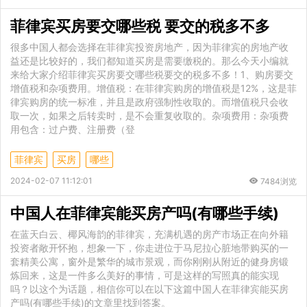
菲律宾买房要交哪些税 要交的税多不多
很多中国人都会选择在菲律宾投资房地产，因为菲律宾的房地产收
益还是比较好的，我们都知道买房是需要缴税的。那么今天小编就
来给大家介绍菲律宾买房要交哪些税要交的税多不多！1、购房要交
增值税和杂项费用。增值税：在菲律宾购房的增值税是12%，这是菲
律宾购房的统一标准，并且是政府强制性收取的。而增值税只会收
取一次，如果之后转卖时，是不会重复收取的。杂项费用：杂项费
用包含：过户费、注册费（登
菲律宾
买房
哪些
2024-02-07 11:12:01
7484浏览
中国人在菲律宾能买房产吗(有哪些手续)
在蓝天白云、椰风海韵的菲律宾，充满机遇的房产市场正在向外籍
投资者敞开怀抱，想象一下，你走进位于马尼拉心脏地带购买的一
套精美公寓，窗外是繁华的城市景观，而你刚刚从附近的健身房锻
炼回来，这是一件多么美好的事情，可是这样的写照真的能实现
吗？以这个为话题，相信你可以在以下这篇中国人在菲律宾能买房
产吗(有哪些手续)的文章里找到答案。