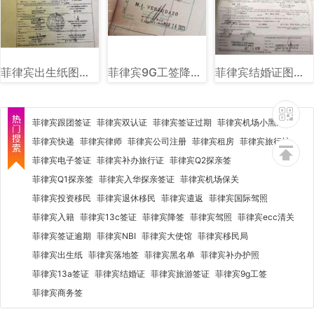
菲律宾出生纸图片样式讲解
菲律宾9G工签降签章样式图片讲解
菲律宾结婚证图片样式
菲律宾跟团签证
菲律宾双认证
菲律宾签证过期
菲律宾机场小黑屋
菲律宾快递
菲律宾律师
菲律宾公司注册
菲律宾租房
菲律宾旅行社
菲律宾电子签证
菲律宾补办旅行证
菲律宾Q2探亲签
菲律宾Q1探亲签
菲律宾入华探亲签证
菲律宾机场保关
菲律宾投资移民
菲律宾退休移民
菲律宾遣返
菲律宾国际驾照
菲律宾入籍
菲律宾13c签证
菲律宾降签
菲律宾驾照
菲律宾ecc清关
菲律宾签证逾期
菲律宾NBI
菲律宾大使馆
菲律宾移民局
菲律宾出生纸
菲律宾落地签
菲律宾黑名单
菲律宾补办护照
菲律宾13a签证
菲律宾结婚证
菲律宾旅游签证
菲律宾9g工签
菲律宾商务签