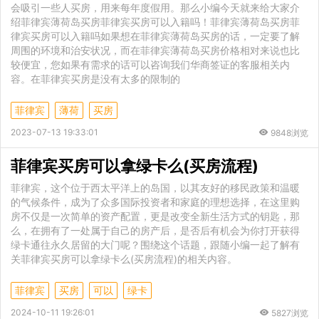
会吸引一些人买房，用来每年度假用。那么小编今天就来给大家介
绍菲律宾薄荷岛买房菲律宾买房可以入籍吗！菲律宾薄荷岛买房菲
律宾买房可以入籍吗如果想在菲律宾薄荷岛买房的话，一定要了解
周围的环境和治安状况，而在菲律宾薄荷岛买房价格相对来说也比
较便宜，您如果有需求的话可以咨询我们华商签证的客服相关内
容。在菲律宾买房是没有太多的限制的
菲律宾
薄荷
买房
2023-07-13 19:33:01
9848浏览
菲律宾买房可以拿绿卡么(买房流程)
菲律宾，这个位于西太平洋上的岛国，以其友好的移民政策和温暖
的气候条件，成为了众多国际投资者和家庭的理想选择，在这里购
房不仅是一次简单的资产配置，更是改变全新生活方式的钥匙，那
么，在拥有了一处属于自己的房产后，是否后有机会为你打开获得
绿卡通往永久居留的大门呢？围绕这个话题，跟随小编一起了解有
关菲律宾买房可以拿绿卡么(买房流程)的相关内容。
菲律宾
买房
可以
绿卡
2024-10-11 19:26:01
5827浏览