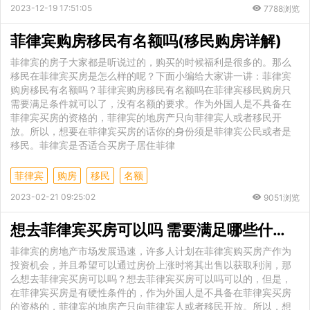
2023-12-19 17:51:05
7788浏览
菲律宾购房移民有名额吗(移民购房详解)
菲律宾的房子大家都是听说过的，购买的时候福利是很多的。那么
移民在菲律宾买房是怎么样的呢？下面小编给大家讲一讲：菲律宾
购房移民有名额吗？菲律宾购房移民有名额吗在菲律宾移民购房只
需要满足条件就可以了，没有名额的要求。作为外国人是不具备在
菲律宾买房的资格的，菲律宾的地房产只向菲律宾人或者移民开
放。所以，想要在菲律宾买房的话你的身份须是菲律宾公民或者是
移民。菲律宾是否适合买房子居住菲律
菲律宾
购房
移民
名额
2023-02-21 09:25:02
9051浏览
想去菲律宾买房可以吗 需要满足哪些什么条件
菲律宾的房地产市场发展迅速，许多人计划在菲律宾购买房产作为
投资机会，并且希望可以通过房价上涨时将其出售以获取利润，那
么想去菲律宾买房可以吗？想去菲律宾买房可以吗可以的，但是，
在菲律宾买房是有硬性条件的，作为外国人是不具备在菲律宾买房
的资格的，菲律宾的地房产只向菲律宾人或者移民开放。所以，想