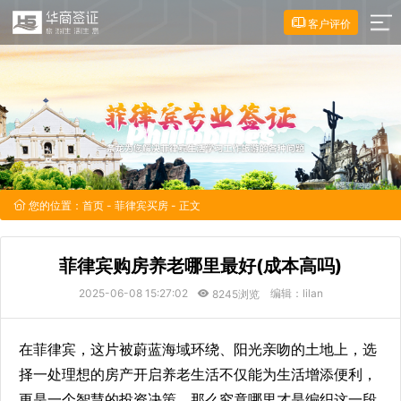
客户评价
您的位置：
首页
-
菲律宾买房
- 正文
菲律宾购房养老哪里最好(成本高吗)
2025-06-08 15:27:02
编辑：lilan
8245浏览
在菲律宾，这片被蔚蓝海域环绕、阳光亲吻的土地上，选
择一处理想的房产开启养老生活不仅能为生活增添便利，
更是一个智慧的投资决策，那么究竟哪里才是编织这一段