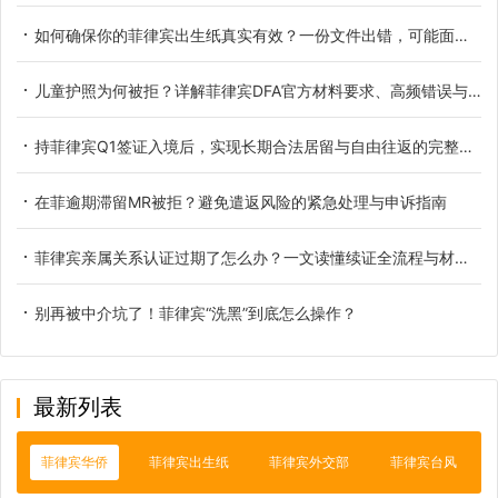
如何确保你的菲律宾出生纸真实有效？一份文件出错，可能面临法律风险与拒签
儿童护照为何被拒？详解菲律宾DFA官方材料要求、高频错误与纠正全流程
持菲律宾Q1签证入境后，实现长期合法居留与自由往返的完整路径
在菲逾期滞留MR被拒？避免遣返风险的紧急处理与申诉指南
菲律宾亲属关系认证过期了怎么办？一文读懂续证全流程与材料清单
别再被中介坑了！菲律宾“洗黑”到底怎么操作？
最新列表
菲律宾华侨
菲律宾出生纸
菲律宾外交部
菲律宾台风