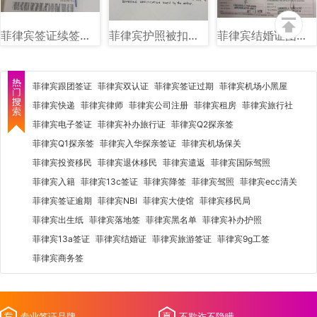
菲律宾签证续签图片样式讲解
菲律宾护照被扣海关单子图片样式讲解
菲律宾结婚证图片样式
菲律宾跟团签证
菲律宾双认证
菲律宾签证过期
菲律宾机场小黑屋
菲律宾快递
菲律宾律师
菲律宾公司注册
菲律宾租房
菲律宾旅行社
菲律宾电子签证
菲律宾补办旅行证
菲律宾Q2探亲签
菲律宾Q1探亲签
菲律宾入华探亲签证
菲律宾机场保关
菲律宾投资移民
菲律宾退休移民
菲律宾遣返
菲律宾国际驾照
菲律宾入籍
菲律宾13c签证
菲律宾降签
菲律宾驾照
菲律宾ecc清关
菲律宾签证逾期
菲律宾NBI
菲律宾大使馆
菲律宾移民局
菲律宾出生纸
菲律宾落地签
菲律宾黑名单
菲律宾补办护照
菲律宾13a签证
菲律宾结婚证
菲律宾旅游签证
菲律宾9g工签
菲律宾商务签
专业签证品牌
不欺诈不隐瞒