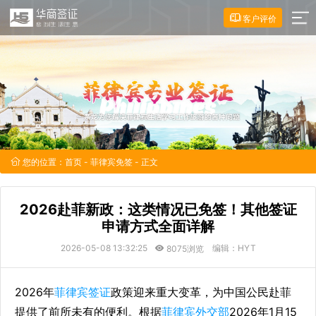
客户评价
您的位置：
首页
-
菲律宾免签
- 正文
2026赴菲新政：这类情况已免签！其他签证
申请方式全面详解
2026-05-08 13:32:25
编辑：HYT
8075浏览
2026年
菲律宾签证
政策迎来重大变革，为中国公民赴菲
提供了前所未有的便利。根据
菲律宾外交部
2026年1月15