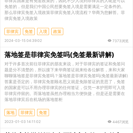
菲律宾国家是有免签政策的，因此不少入境到菲律宾的人呢是可以
免签的，但是我们中国公民想要免签入境是需要满足一定条件的。
那么菲律宾免签入境政策菲律宾免签入境流程？华商为您解答。菲
律宾免签入境政策
菲律宾
免签
入境
政策
2024-03-15 04:39:02
7373浏览
落地签是菲律宾免签吗(免签最新讲解)
对于许多首次前往菲律宾的朋友来说，对于菲律宾的签证和免签问
题是分不清楚的，所以接下来华商签证就来给各位解答，来和大家
聊聊落地签是菲律宾免签吗？落地签是菲律宾免签吗(免签最新讲解)
答案是否定的，菲律宾免签顾名思义就是免除签证的意思了，免签
的国家是可以不用办理菲律宾的任何签证，仅凭一本护照即可入境
菲律宾停留的。而落地签虽然办理相当方便快捷，但是还是需要在
落地菲律宾后在机场的落地签柜
落地
菲律宾
免签
2023-01-03 14:11:02
4467浏览