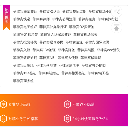
菲律宾跟团签证
菲律宾双认证
菲律宾签证过期
菲律宾机场小黑屋
菲律宾快递
菲律宾律师
菲律宾公司注册
菲律宾租房
菲律宾旅行社
菲律宾电子签证
菲律宾补办旅行证
菲律宾Q2探亲签
菲律宾Q1探亲签
菲律宾入华探亲签证
菲律宾机场保关
菲律宾投资移民
菲律宾退休移民
菲律宾遣返
菲律宾国际驾照
菲律宾入籍
菲律宾13c签证
菲律宾降签
菲律宾驾照
菲律宾ecc清关
菲律宾签证逾期
菲律宾NBI
菲律宾大使馆
菲律宾移民局
菲律宾出生纸
菲律宾落地签
菲律宾黑名单
菲律宾补办护照
菲律宾13a签证
菲律宾结婚证
菲律宾旅游签证
菲律宾9g工签
菲律宾商务签
专业签证品牌
不欺诈不隐瞒
对菲业务了如指掌
24小时快速服务7*24