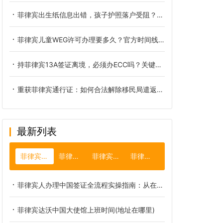
菲律宾出生纸信息出错，孩子护照落户受阻？PSA官方更正全攻略
菲律宾儿童WEG许可办理要多久？官方时间线与避坑指南
持菲律宾13A签证离境，必须办ECC吗？关键区别与办理全解
重获菲律宾通行证：如何合法解除移民局遣返令与黑名单限制
最新列表
菲律宾大使馆
菲律宾绿卡
菲律宾出生纸
菲律宾租房
菲律宾人办理中国签证全流程实操指南：从在线申请到成功获签的最新避坑攻略
菲律宾达沃中国大使馆上班时间(地址在哪里)