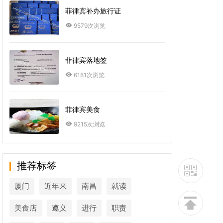
菲律宾补办旅行证
9579次浏览
菲律宾落地签
6181次浏览
菲律宾美食
9215次浏览
推荐标签
厦门
近年来
南昌
就读
美食店
遵义
进行
职责