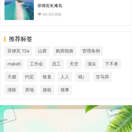
菲律宾长滩岛
9419次浏览
推荐标签
菲律宾 13a
山群
购房指南
管理条例
makati
工作会
员工
天空
顶尖
下不来
天都
约定
恢复
人人
钱）
甘马粦
清除
房地
接机
领事