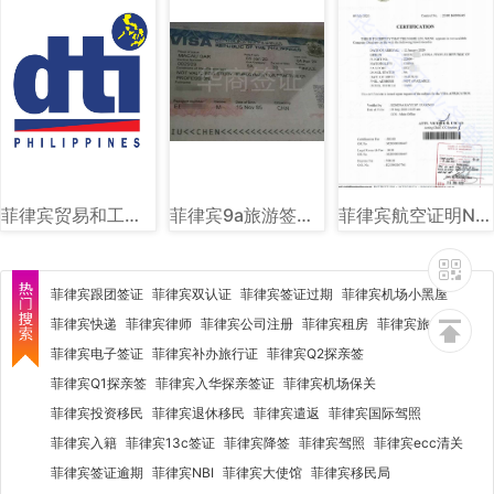
菲律宾贸易和工业部（DTI）图文讲解
菲律宾9a旅游签样式图片
菲律宾航空证明NTSP图片样式讲解
菲律宾跟团签证
菲律宾双认证
菲律宾签证过期
菲律宾机场小黑屋
菲律宾快递
菲律宾律师
菲律宾公司注册
菲律宾租房
菲律宾旅行社
菲律宾电子签证
菲律宾补办旅行证
菲律宾Q2探亲签
菲律宾Q1探亲签
菲律宾入华探亲签证
菲律宾机场保关
菲律宾投资移民
菲律宾退休移民
菲律宾遣返
菲律宾国际驾照
菲律宾入籍
菲律宾13c签证
菲律宾降签
菲律宾驾照
菲律宾ecc清关
菲律宾签证逾期
菲律宾NBI
菲律宾大使馆
菲律宾移民局