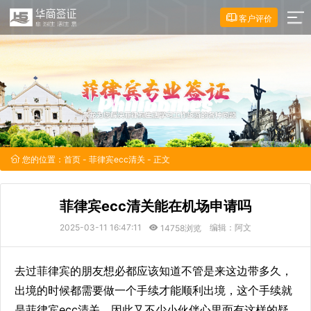
客户评价
您的位置：
首页
-
菲律宾ecc清关
- 正文
菲律宾ecc清关能在机场申请吗
2025-03-11 16:47:11
编辑：阿文
14758浏览
去过菲律宾的朋友想必都应该知道不管是来这边带多久，
出境的时候都需要做一个手续才能顺利出境，这个手续就
是菲律宾ecc清关，因此又不少小伙伴心里面有这样的疑