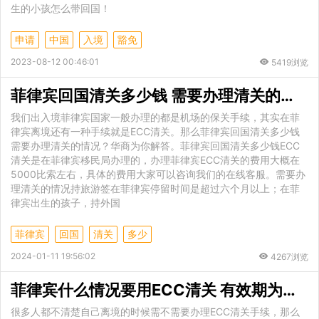
生的小孩怎么带回国！
申请
中国
入境
豁免
2023-08-12 00:46:01
5419浏览
菲律宾回国清关多少钱 需要办理清关的情况
我们出入境菲律宾国家一般办理的都是机场的保关手续，其实在菲
律宾离境还有一种手续就是ECC清关。那么菲律宾回国清关多少钱
需要办理清关的情况？华商为你解答。菲律宾回国清关多少钱ECC
清关是在菲律宾移民局办理的，办理菲律宾ECC清关的费用大概在
5000比索左右，具体的费用大家可以咨询我们的在线客服。需要办
理清关的情况持旅游签在菲律宾停留时间是超过六个月以上；在菲
律宾出生的孩子，持外国
菲律宾
回国
清关
多少
2024-01-11 19:56:02
4267浏览
菲律宾什么情况要用ECC清关 有效期为多长
很多人都不清楚自己离境的时候需不需要办理ECC清关手续，那么