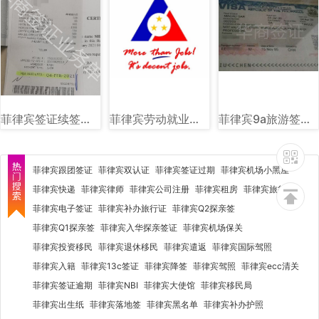
菲律宾签证续签图片样式讲解
菲律宾劳动就业部（DOLE）图文讲解
菲律宾9a旅游签样式图片
菲律宾跟团签证
菲律宾双认证
菲律宾签证过期
菲律宾机场小黑屋
菲律宾快递
菲律宾律师
菲律宾公司注册
菲律宾租房
菲律宾旅行社
菲律宾电子签证
菲律宾补办旅行证
菲律宾Q2探亲签
菲律宾Q1探亲签
菲律宾入华探亲签证
菲律宾机场保关
菲律宾投资移民
菲律宾退休移民
菲律宾遣返
菲律宾国际驾照
菲律宾入籍
菲律宾13c签证
菲律宾降签
菲律宾驾照
菲律宾ecc清关
菲律宾签证逾期
菲律宾NBI
菲律宾大使馆
菲律宾移民局
菲律宾出生纸
菲律宾落地签
菲律宾黑名单
菲律宾补办护照