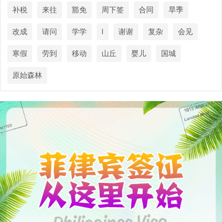
补税
来往
豁免
周下签
合同
旱季
改成
请问
学学
l
谢谢
复杂
会见
寒假
劳到
移动
山丘
婴儿
国城
原始森林