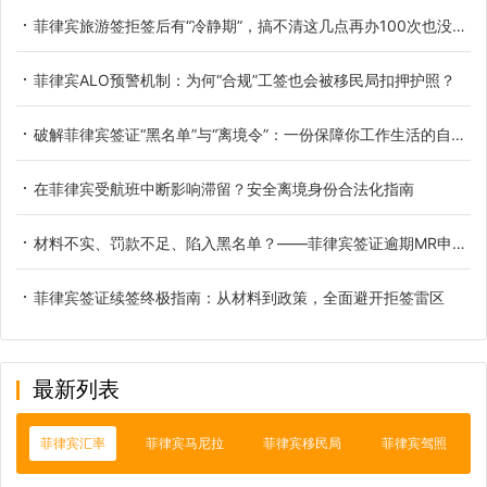
菲律宾旅游签拒签后有“冷静期”，搞不清这几点再办100次也没用！
菲律宾ALO预警机制：为何“合规”工签也会被移民局扣押护照？
破解菲律宾签证“黑名单”与“离境令”：一份保障你工作生活的自救攻略
在菲律宾受航班中断影响滞留？安全离境身份合法化指南
材料不实、罚款不足、陷入黑名单？——菲律宾签证逾期MR申请被拒全原因避坑指南
菲律宾签证续签终极指南：从材料到政策，全面避开拒签雷区
最新列表
菲律宾汇率
菲律宾马尼拉
菲律宾移民局
菲律宾驾照