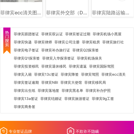
菲律宾ecc清关图片样式讲解
菲律宾外交部（DFA）图文讲解
菲律宾陆路运输署（LTO）图文讲解
菲律宾跟团签证
菲律宾双认证
菲律宾签证过期
菲律宾机场小黑屋
菲律宾快递
菲律宾律师
菲律宾公司注册
菲律宾租房
菲律宾旅行社
菲律宾电子签证
菲律宾补办旅行证
菲律宾Q2探亲签
菲律宾Q1探亲签
菲律宾入华探亲签证
菲律宾机场保关
菲律宾投资移民
菲律宾退休移民
菲律宾遣返
菲律宾国际驾照
菲律宾入籍
菲律宾13c签证
菲律宾降签
菲律宾驾照
菲律宾ecc清关
菲律宾签证逾期
菲律宾NBI
菲律宾大使馆
菲律宾移民局
菲律宾出生纸
菲律宾落地签
菲律宾黑名单
菲律宾补办护照
菲律宾13a签证
菲律宾结婚证
菲律宾旅游签证
菲律宾9g工签
菲律宾商务签
专业签证品牌
不欺诈不隐瞒