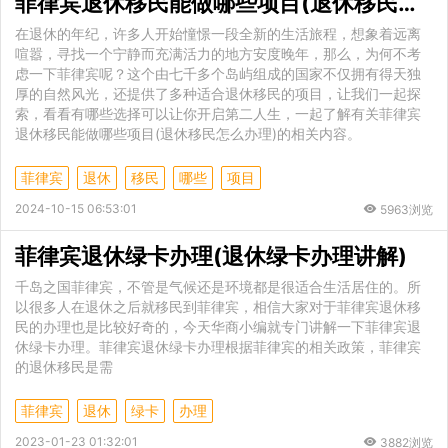
菲律宾退休移民能做哪些项目(退休移民怎么办理)
在退休的年纪，许多人开始憧憬一段全新的生活旅程，想象着远离
喧嚣，寻找一个宁静而充满活力的地方安度晚年，那么，为何不考
虑一下菲律宾呢？这个由七千多个岛屿组成的国家不仅拥有得天独
厚的自然风光，还提供了多种适合退休移民的项目，让我们一起探
索，看看有哪些选择可以让你开启第二人生，一起了解有关菲律宾
退休移民能做哪些项目(退休移民怎么办理)的相关内容。
菲律宾
退休
移民
哪些
项目
2024-10-15 06:53:01
5963浏览
菲律宾退休绿卡办理(退休绿卡办理讲解)
千岛之国菲律宾，不管是气候还是环境都是很适合生活居住的。所
以很多人在退休之后就移民到菲律宾，相信大家对于菲律宾退休移
民的办理也是比较好奇的，今天华商小编就专门讲解一下菲律宾退
休绿卡办理。菲律宾退休绿卡办理根据菲律宾的相关政策，菲律宾
的退休移民是需
菲律宾
退休
绿卡
办理
2023-01-23 01:32:01
3882浏览