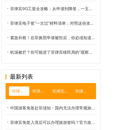
菲律宾9G工签全攻略：从申请到降签，一文看懂所有流程
菲律宾电子签“一次过”材料清单：对照这份攻略，自己也能轻松搞定
紧急补救！在菲换照申请被拒后，你必须知道的重新提交关键步骤
机场被拦？你可能进了菲律宾移民局的“观察名单”｜ALO预警全流程与自救指南
最新列表
菲律宾免签
菲律宾入籍
菲律宾碧瑶市
菲律宾面积
中国游客免签赴菲须知：国内无法办理常规旅游签缘由及实用替代方案
菲律宾免签入境后可以办理旅游签吗？官方政策完整解读