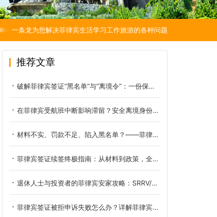
一条龙为您解决菲律宾生活学习工作旅游的各种问题
推荐文章
破解菲律宾签证“黑名单”与“离境令”：一份保障你工作生活的自救攻略
在菲律宾受航班中断影响滞留？安全离境身份合法化指南
材料不实、罚款不足、陷入黑名单？——菲律宾签证逾期MR申请被拒全原因避坑指南
菲律宾签证续签终极指南：从材料到政策，全面避开拒签雷区
退休人士与投资者的菲律宾安家攻略：SRRV/SIRV永居签证申请与合规房产购置最佳路径
菲律宾签证被拒申诉失败怎么办？详解菲律宾签证拒签后的正确复议路径