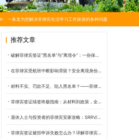
一条龙为您解决菲律宾生活学习工作旅游的各种问题
推荐文章
破解菲律宾签证“黑名单”与“离境令”：一份保障你工作生活的自救攻略
在菲律宾受航班中断影响滞留？安全离境身份合法化指南
材料不实、罚款不足、陷入黑名单？——菲律宾签证逾期MR申请被拒全原因避坑指南
菲律宾签证续签终极指南：从材料到政策，全面避开拒签雷区
退休人士与投资者的菲律宾安家攻略：SRRV/SIRV永居签证申请与合规房产购置最佳路径
菲律宾签证被拒申诉失败怎么办？详解菲律宾签证拒签后的正确复议路径