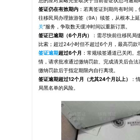
您的应对策略完全取决于当前签证状态与逾期
签证仍在有效期内
：若离签证到期尚有时间，
往移民局办理旅游签（9A）续签，从根本上
关
”服务，争取数天缓冲时间以重新订票。
签证已逾期（6个月内）
：需尽快前往移民局缴纳
比索；超过24小时但不超过6个月，最高罚款可达
签证逾期
超过6个月
：常规续签通道已关闭。
情，请求批准通过缴纳罚款、完成清关后合法离
缴纳罚款后于指定期限内自行离境。
签证逾期超过12个月（尤其24个月以上）
：
局黑名单的风险。