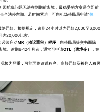
时长。
但因航班问题无法在到期前离境，最稳妥的方案是立即前
延长合法停留期。若时间紧迫，可向机场移民局申请“
保
罚款。根据规定，逾期24小时以内罚款2,000至6,000
20,000比索。
您必须启动
MR（动议重审）程序
，向移民局提交书面陈
境。逾期6-12个月者，通常可申请
OTL（离境令）
，在
情况极为严重，可能面临遣返程序、高额罚款及被列入移民