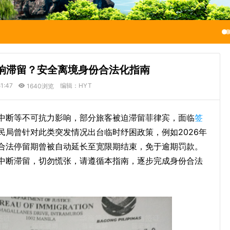
响滞留？安全离境身份合法化指南
1:47
编辑：HYT
1640浏览
中断等不可抗力影响，部分旅客被迫滞留菲律宾，面临
签
民局曾针对此类突发情况出台临时纾困政策，例如2026年
合法停留期曾被自动延长至宽限期结束，免于逾期罚款。
中断滞留，切勿慌张，请遵循本指南，逐步完成身份合法