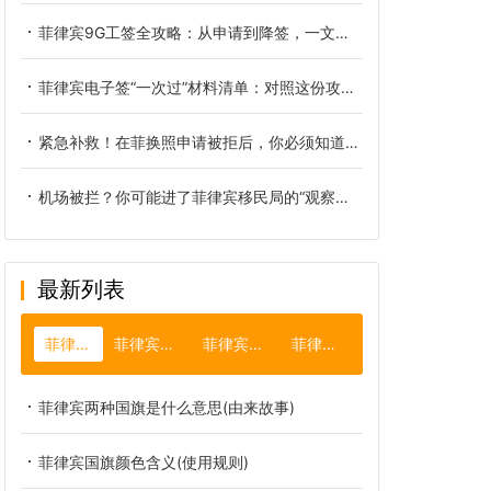
菲律宾9G工签全攻略：从申请到降签，一文看懂所有流程
菲律宾电子签“一次过”材料清单：对照这份攻略，自己也能轻松搞定
紧急补救！在菲换照申请被拒后，你必须知道的重新提交关键步骤
机场被拦？你可能进了菲律宾移民局的“观察名单”｜ALO预警全流程与自救指南
最新列表
菲律宾国旗
菲律宾退休移民
菲律宾电子签证
菲律宾总统
菲律宾两种国旗是什么意思(由来故事)
菲律宾国旗颜色含义(使用规则)