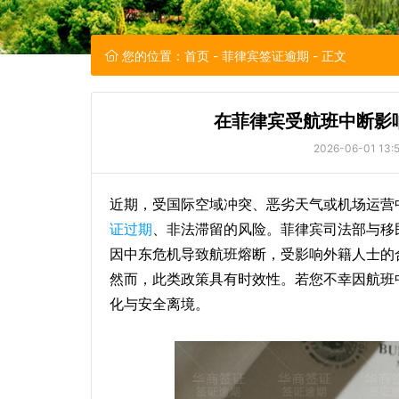
您的位置：
首页
-
菲律宾签证逾期
- 正文
在菲律宾受航班中断影
2026-06-01 13:5
近期，受国际空域冲突、恶劣天气或机场运营
证过期
、非法滞留的风险。菲律宾司法部与移
因中东危机导致航班熔断，受影响外籍人士的
然而，此类政策具有时效性。若您不幸因航班
化与安全离境。