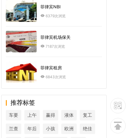
菲律宾NBI
6379次浏览
菲律宾机场保关
7187次浏览
菲律宾租房
6843次浏览
推荐标签
车要
上午
赢得
液体
复工
兰查
年后
小孩
欧洲
绝佳