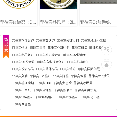
菲律宾旅游部（DOT）图文讲解
菲律宾移民局（BI）图文详解
菲律宾9a旅游签样式图片
菲律宾跟团签证
菲律宾双认证
菲律宾签证过期
菲律宾机场小黑屋
菲律宾快递
菲律宾律师
菲律宾公司注册
菲律宾租房
菲律宾旅行社
菲律宾电子签证
菲律宾补办旅行证
菲律宾Q2探亲签
菲律宾Q1探亲签
菲律宾入华探亲签证
菲律宾机场保关
菲律宾投资移民
菲律宾退休移民
菲律宾遣返
菲律宾国际驾照
菲律宾入籍
菲律宾13c签证
菲律宾降签
菲律宾驾照
菲律宾ecc清关
菲律宾签证逾期
菲律宾NBI
菲律宾大使馆
菲律宾移民局
菲律宾出生纸
菲律宾落地签
菲律宾黑名单
菲律宾补办护照
菲律宾13a签证
菲律宾结婚证
菲律宾旅游签证
菲律宾9g工签
菲律宾商务签