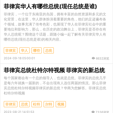
菲律宾华人有哪些总统(现任总统是谁)
菲律宾，一个位于东南亚的岛国，拥有丰富的自然资源和多元的文
化背景，在这里，华人群体扮演着重要的角色，他们的足迹遍布各
个领域，故事充满了传奇色彩，也展现了华人在菲律宾社会中的重
要地位和影响力，那么，在历史的政治舞台上，菲律宾是否存在有
华人总统呢？围绕这个话题，跟随小编一起了解有关菲律宾华人有
哪些总统(现任总统是谁)的相关内容。
菲律宾
华人
哪些
总统
2024-09-18 05:00:01
6632浏览
菲律宾总统杜特尔特视频 菲律宾的新总统
每个国家都会有一个总的领导人，也就是总统。菲律宾的总统几乎
是每六年就换一届新的，不会出现有人连任两届的情况。那么菲律
宾总统杜特尔特视频菲律宾的新总统？华商为您解答。菲律宾总统
杜特尔特视频
菲律宾
总统
杜特
尔特
视频
2023-08-21 14:51:53
7336浏览