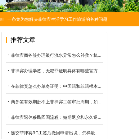
一条龙为您解决菲律宾生活学习工作旅游的各种问题
推荐文章
菲律宾商务签办理银行流水异常怎么补救？梳理流水异常具体类型
菲律宾办理学签，无犯罪证明具体有哪些官方要求？
在菲律宾怎么办单身证明：中国籍和菲籍根本不是同一份文件
商务签有效期赶不上菲律宾工签审批周期，如何提前规避逾期滞留
菲律宾退休移民回国流程：短期返乡和永久退籍是两本账
递交菲律宾9G工签后撤回申请出境，怎样最大限度降低经济损失