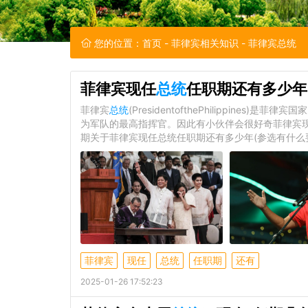
您的位置：
首页
-
菲律宾相关知识
- 菲律宾总统
菲律宾现任
总统
任职期还有多少年
菲律宾
总统
(PresidentofthePhilippin
为军队的最高指挥官。因此有小伙伴会很好奇菲律宾
期关于菲律宾现任总统任职期还有多少年(参选有什么
菲律宾
现任
总统
任职期
还有
2025-01-26 17:52:23