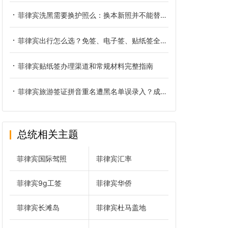
菲律宾洗黑需要换护照么：换本新照并不能替你洗掉黑名单
菲律宾出行怎么选？免签、电子签、贴纸签全方位对比
菲律宾贴纸签办理渠道和常规材料完整指南
菲律宾旅游签证拼音重名遭黑名单误录入？成因、核验与正规解决办法
总统相关主题
菲律宾国际驾照
菲律宾汇率
菲律宾9g工签
菲律宾华侨
菲律宾长滩岛
菲律宾杜马盖地