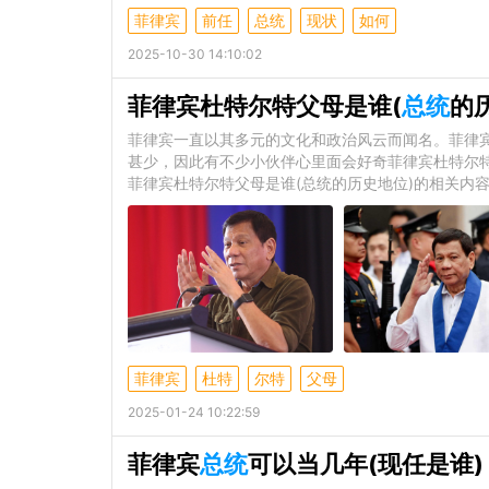
菲律宾
前任
总统
现状
如何
2025-10-30 14:10:02
菲律宾杜特尔特父母是谁(
总统
的
菲律宾一直以其多元的文化和政治风云而闻名。菲律
甚少，因此有不少小伙伴心里面会好奇菲律宾杜特尔
菲律宾杜特尔特父母是谁(总统的历史地位)的相关内
菲律宾
杜特
尔特
父母
2025-01-24 10:22:59
菲律宾
总统
可以当几年(现任是谁)