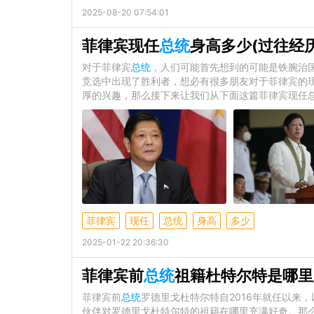
2025-08-20 07:54:01
菲律宾现任
总统
身高多少(过往经历
对于菲律宾
总统
，人们可能首先想到的可能是铁腕治
竞选中出现了胜利者，想必有很多朋友对于菲律宾的
厚的兴趣，那么接下来让我们从下面这篇菲律宾现任总
菲律宾
现任
总统
身高
多少
2025-01-22 20:36:30
菲律宾前
总统
祖籍杜特尔特是哪里
菲律宾前
总统
罗德里戈杜特尔特自2016年就任以来
伙伴对罗德里戈杜特尔特的祖籍在哪里充满好奇。那