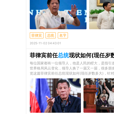
菲律宾
总统
名字
2025-11-02 04:43:01
菲律宾前任
总统
现状如何(现任岁
每位国家都有一位领导人，他是人民的瞪大，是指引道
世界格局风云变化，领导人换了一届又一届，很多朋
览这篇菲律宾前任总统现状如何(现任岁数多大)，针