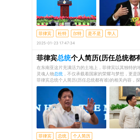
菲律宾
杜特
尔特
是不是
华人
2025-01-23 17:47:34
菲律宾
总统
个人简历(历任总统都有
在东南亚这片充满活力的土地上，菲律宾以其独特的
灵魂人物
总统
，不仅承载着国家的荣耀与梦想，更是
菲律宾总统个人简历(历任总统都有谁)的相关内容，
菲律宾
总统
个人简历