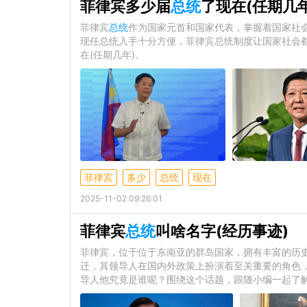
菲律宾多少届
总统
了现在(任期几年
菲律宾
总统
作为国家元首和国家代表，掌握着国家社
现任总统入手十分方便，菲律宾总统制度让国家社会
在(任期几年)。
菲律宾
多少
总统
现在
2025-11-02 09:26:01
菲律宾
总统
叫啥名字(经历事迹)
菲律宾，位于位于东南亚的群岛国家，拥有丰富的历史
迁，其领导人在国内外政策上扮演着至关重要的角色
导人他究竟是谁呢？围绕这个话题，跟随小编一起了