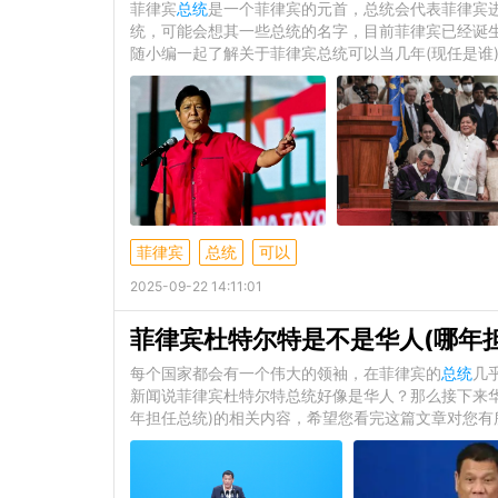
菲律宾
总统
是一个菲律宾的元首，总统会代表菲律宾
统，可能会想其一些总统的名字，目前菲律宾已经诞生
随小编一起了解关于菲律宾总统可以当几年(现任是谁
菲律宾
总统
可以
2025-09-22 14:11:01
菲律宾杜特尔特是不是华人(哪年
每个国家都会有一个伟大的领袖，在菲律宾的
总统
几
新闻说菲律宾杜特尔特总统好像是华人？那么接下来
年担任总统)的相关内容，希望您看完这篇文章对您有