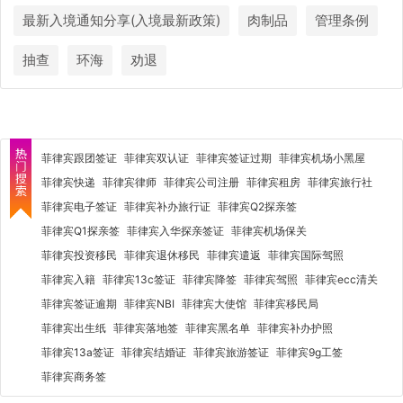
最新入境通知分享(入境最新政策)
肉制品
管理条例
抽查
环海
劝退
菲律宾跟团签证
菲律宾双认证
菲律宾签证过期
菲律宾机场小黑屋
菲律宾快递
菲律宾律师
菲律宾公司注册
菲律宾租房
菲律宾旅行社
菲律宾电子签证
菲律宾补办旅行证
菲律宾Q2探亲签
菲律宾Q1探亲签
菲律宾入华探亲签证
菲律宾机场保关
菲律宾投资移民
菲律宾退休移民
菲律宾遣返
菲律宾国际驾照
菲律宾入籍
菲律宾13c签证
菲律宾降签
菲律宾驾照
菲律宾ecc清关
菲律宾签证逾期
菲律宾NBI
菲律宾大使馆
菲律宾移民局
菲律宾出生纸
菲律宾落地签
菲律宾黑名单
菲律宾补办护照
菲律宾13a签证
菲律宾结婚证
菲律宾旅游签证
菲律宾9g工签
菲律宾商务签