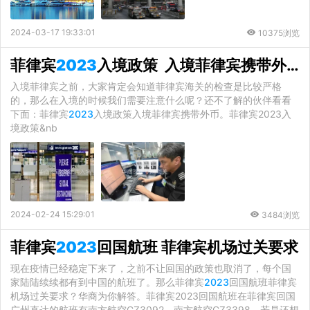
2024-03-17 19:33:01
10375浏览
菲律宾
2023
入境政策 入境菲律宾携带外币
入境菲律宾之前，大家肯定会知道菲律宾海关的检查是比较严格
的，那么在入境的时候我们需要注意什么呢？还不了解的伙伴看看
下面：菲律宾
2023
入境政策入境菲律宾携带外币。菲律宾2023入
境政策&nb
2024-02-24 15:29:01
3484浏览
菲律宾
2023
回国航班 菲律宾机场过关要求
现在疫情已经稳定下来了，之前不让回国的政策也取消了，每个国
家陆陆续续都有到中国的航班了。那么菲律宾
2023
回国航班菲律宾
机场过关要求？华商为你解答。菲律宾2023回国航班在菲律宾回国
广州直达的航班有南方航空CZ3092，南方航空CZ3398，若是还想