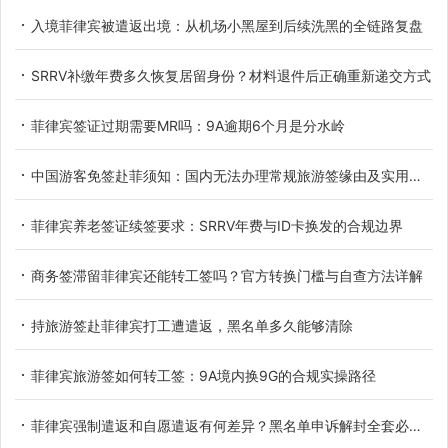
入境菲律宾被遣返出境：从机场小黑屋到后续洗黑的全链路复盘
SRRV补缴年费多久恢复居留身份？材料退件后正确重新递交方式
菲律宾签证过期需要MR吗：9A逾期6个月是分水岭
中国游客免签赴菲须知：国内无法办理常规旅游签缘由及实用替代方案
菲律宾养老签证续签要求：SRRV年费与ID卡换发的合规边界
商务签滞留菲律宾还能转工签吗？官方转换门槛与自查方法详解
持旅游签赴菲律宾打工遭遣返，黑名单多久能够清除
菲律宾旅游签如何转工签：9A境内换9G的合规实操路径
菲律宾强制遣返和自愿遣返有何差异？黑名单申诉解封全套必备材料详解