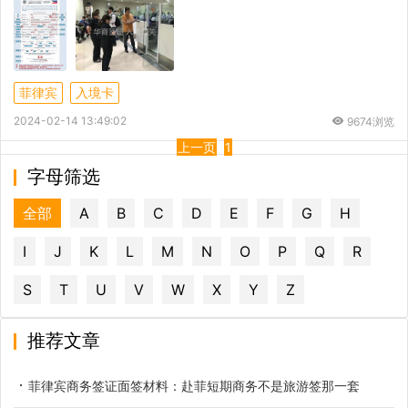
菲律宾
入境卡
2024-02-14 13:49:02
9674浏览
上一页
1
字母筛选
全部
A
B
C
D
E
F
G
H
I
J
K
L
M
N
O
P
Q
R
S
T
U
V
W
X
Y
Z
推荐文章
菲律宾商务签证面签材料：赴菲短期商务不是旅游签那一套