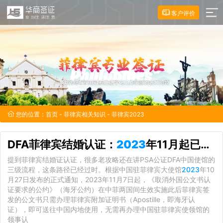
客户评价
您的位置：
首页
-
菲律宾相关知识
- 菲律宾2023
DFA菲律宾结婚认证：
2023
年11月起已不再是"双认证"
提到菲律宾结婚证认证，很多老攻略还在讲PSA公证DFA中国使馆的
三级流程，这条路径已经过时。根据中国驻菲律宾大使馆
2023
年10
月27日发布的正式通知，2023年11月7日起，《取消外国公文书认
证要求的公约》（海牙公约）在中菲两国间生效实施此后菲律宾签
发的公文书只需办理菲律宾附加证明书（Apostille，即海牙认
证），即可送往中国内地使用，无需再办理中国驻菲律宾使领馆的
领事认