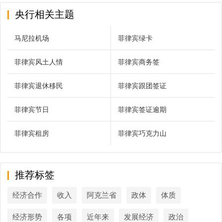
央行相关主题
马尼拉机场
菲律宾绿卡
菲律宾风土人情
菲律宾商务签
菲律宾退休移民
菲律宾跟团签证
菲律宾节日
菲律宾签证逾期
菲律宾租房
菲律宾巧克力山
推荐标签
经济合作
收入
阿克兰省
政体
体质
经济形势
各项
近年来
发展经济
政治