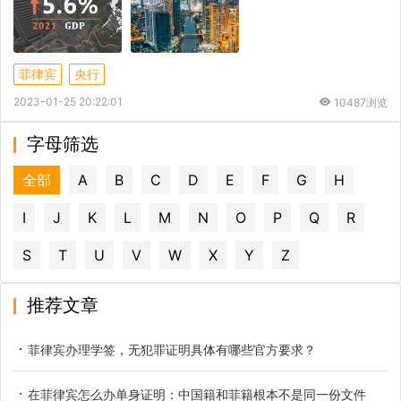
菲律宾
央行
2023-01-25 20:22:01
10487浏览
字母筛选
全部
A
B
C
D
E
F
G
H
I
J
K
L
M
N
O
P
Q
R
S
T
U
V
W
X
Y
Z
推荐文章
菲律宾办理学签，无犯罪证明具体有哪些官方要求？
在菲律宾怎么办单身证明：中国籍和菲籍根本不是同一份文件