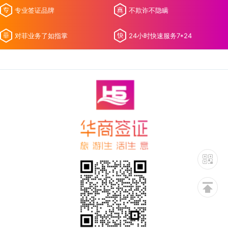
专业签证品牌
不欺诈不隐瞒
对菲业务了如指掌
24小时快速服务7*24